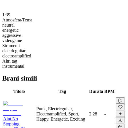
1:39
Atmosfera/Tema
neutral
energetic
aggressive
videogame
Strumenti
electricguitar
electroamplified
Altri tag
instrumental
Brani simili
Titolo
Tag
Durata
BPM
Punk, Electricguitar,
Electroamplified, Sport,
2:28
-
Aint No
Happy, Energetic, Exciting
Stopping