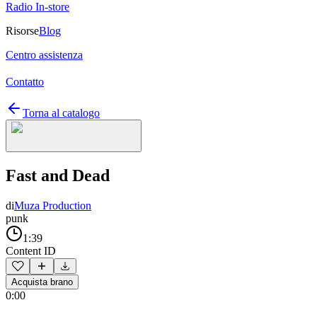
Radio In-store
Risorse
Blog
Centro assistenza
Contatto
Torna al catalogo
Fast and Dead
di
Muza Production
punk
1:39
Content ID
Acquista brano
0:00