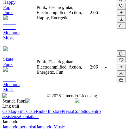
Happy
Pop
Punk, Electricguitar,
Punk
Electroamplified, Action,
2:06
-
Happy, Energetic
Moanum
Music
Skate
Punk, Electricguitar,
Punk
Electroamplified, Action,
2:06
-
Energetic, Fun
Moanum
Music
©
2026
Jamendo Licensing
Scarica l'app
Link utili
Catalogo musicale
Radio In-store
Prezzi
Contatto
Centro
assistenza
Contattaci
Jamendo
Jamendo per artisti
Jamendo Music