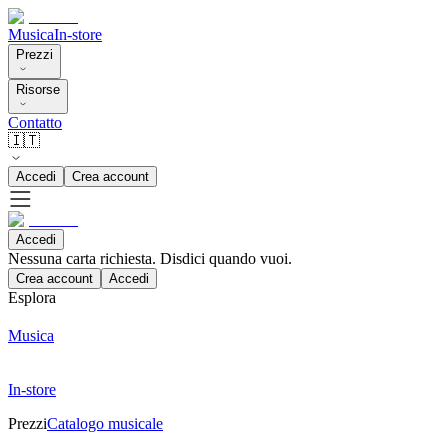
Musica
In-store
Prezzi
Risorse
Contatto
🇮🇹
Accedi
Crea account
Accedi
Nessuna carta richiesta. Disdici quando vuoi.
Crea account
Accedi
Esplora
Musica
In-store
Prezzi
Catalogo musicale