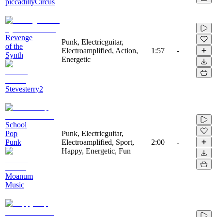
piccadillyCircus
Revenge
Punk, Electricguitar,
of the
Electroamplified, Action,
1:57
-
Synth
Energetic
Stevesterry2
School
Pop
Punk, Electricguitar,
Punk
Electroamplified, Sport,
2:00
-
Happy, Energetic, Fun
Moanum
Music