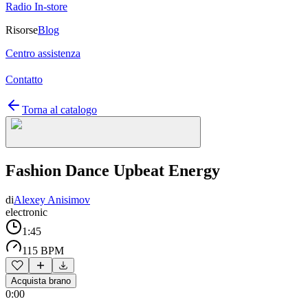
Radio In-store
Risorse
Blog
Centro assistenza
Contatto
Torna al catalogo
Fashion Dance Upbeat Energy
di
Alexey Anisimov
electronic
1:45
115 BPM
Acquista brano
0:00