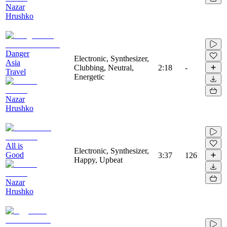
Nazar
Hrushko
Danger
Electronic, Synthesizer,
Asia
Clubbing, Neutral,
2:18
-
Travel
Energetic
Nazar
Hrushko
All is
Electronic, Synthesizer,
Good
3:37
126
Happy, Upbeat
Nazar
Hrushko