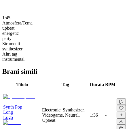
1:45
Atmosfera/Tema
upbeat
energetic
party
Strumenti
synthesizer
Altri tag
instrumental
Brani simili
Titolo
Tag
Durata
BPM
Synth Pop
Electronic, Synthesizer,
Long
Videogame, Neutral,
1:36
-
Logo
Upbeat