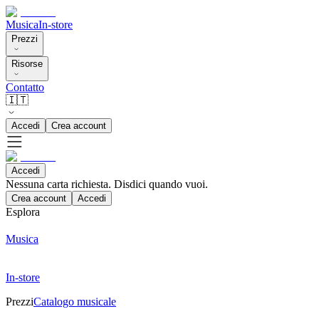
Musica
In-store
Prezzi
Risorse
Contatto
🇮🇹
Accedi
Crea account
Accedi
Nessuna carta richiesta. Disdici quando vuoi.
Crea account
Accedi
Esplora
Musica
In-store
Prezzi
Catalogo musicale