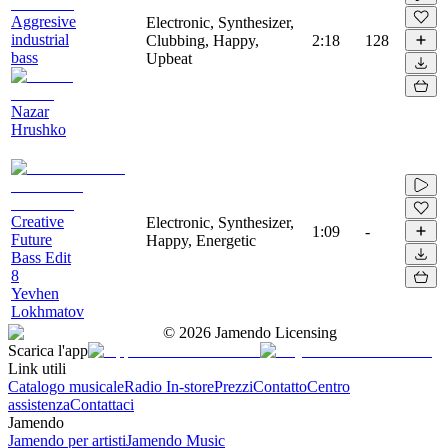
Aggresive
Electronic, Synthesizer,
industrial
Clubbing, Happy,
2:18
128
bass
Upbeat
Nazar
Hrushko
Creative
Electronic, Synthesizer,
1:09
-
Future
Happy, Energetic
Bass Edit
8
Yevhen
Lokhmatov
©
2026
Jamendo Licensing
Scarica l'app
Link utili
Catalogo musicale
Radio In-store
Prezzi
Contatto
Centro
assistenza
Contattaci
Jamendo
Jamendo per artisti
Jamendo Music