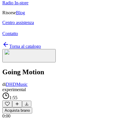
Radio In-store
Risorse
Blog
Centro assistenza
Contatto
Torna al catalogo
Going Motion
di
DHDMusic
experimental
1:55
Acquista brano
0:00