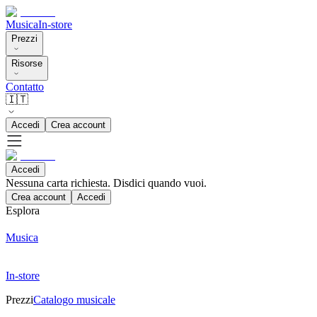
Musica
In-store
Prezzi
Risorse
Contatto
🇮🇹
Accedi
Crea account
Accedi
Nessuna carta richiesta. Disdici quando vuoi.
Crea account
Accedi
Esplora
Musica
In-store
Prezzi
Catalogo musicale