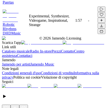
Puertas
Experimental, Synthesizer,
Videogame, Inspirational,
1:57
-
Robotic
Strange
Rhythms
DHDMusic
©
2026
Jamendo Licensing
Scarica l'app
Link utili
Catalogo musicale
Radio In-store
Prezzi
Contatto
Centro
assistenza
Contattaci
Jamendo
Jamendo per artisti
Jamendo Music
Note legali
Condizioni generali d'uso
Condizioni di vendita
Informativa sulla
privacy
Politica sui cookie
Violazione di copyright
Seguici