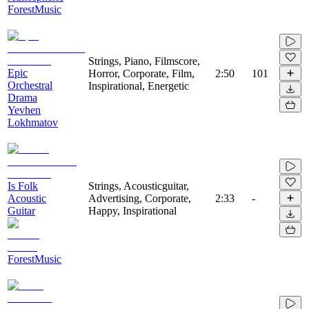
ForestMusic
Strings, Piano, Filmscore,
Epic
Horror, Corporate, Film,
2:50
101
Orchestral
Inspirational, Energetic
Drama
Yevhen
Lokhmatov
Is Folk
Strings, Acousticguitar,
Acoustic
Advertising, Corporate,
2:33
-
Guitar
Happy, Inspirational
ForestMusic