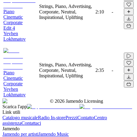
Strings, Piano, Advertising,
Piano
Corporate, Neutral,
2:10
-
Cinematic
Inspirational, Uplifting
Corporate
Edit 4
Yevhen
Lokhmatov
Strings, Piano, Advertising,
Corporate, Neutral,
2:35
-
Piano
Inspirational, Uplifting
Cinematic
Corporate
Yevhen
Lokhmatov
©
2026
Jamendo Licensing
Scarica l'app
Link utili
Catalogo musicale
Radio In-store
Prezzi
Contatto
Centro
assistenza
Contattaci
Jamendo
Jamendo per artisti
Jamendo Music