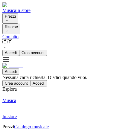
Musica
In-store
Prezzi
Risorse
Contatto
🇮🇹
Accedi
Crea account
Accedi
Nessuna carta richiesta. Disdici quando vuoi.
Crea account
Accedi
Esplora
Musica
In-store
Prezzi
Catalogo musicale