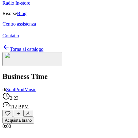
Radio In-store
Risorse
Blog
Centro assistenza
Contatto
Torna al catalogo
Business Time
di
SoulProdMusic
2:23
112 BPM
Acquista brano
0:00