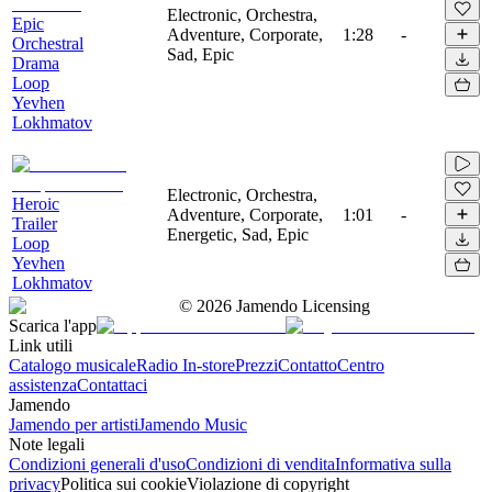
Electronic, Orchestra,
Epic
Adventure, Corporate,
1:28
-
Orchestral
Sad, Epic
Drama
Loop
Yevhen
Lokhmatov
Electronic, Orchestra,
Heroic
Adventure, Corporate,
1:01
-
Trailer
Energetic, Sad, Epic
Loop
Yevhen
Lokhmatov
©
2026
Jamendo Licensing
Scarica l'app
Link utili
Catalogo musicale
Radio In-store
Prezzi
Contatto
Centro
assistenza
Contattaci
Jamendo
Jamendo per artisti
Jamendo Music
Note legali
Condizioni generali d'uso
Condizioni di vendita
Informativa sulla
privacy
Politica sui cookie
Violazione di copyright