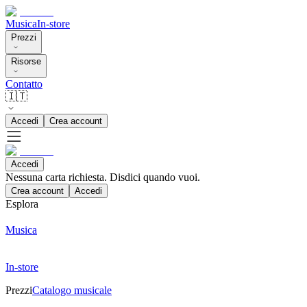
Musica
In-store
Prezzi
Risorse
Contatto
🇮🇹
Accedi
Crea account
Accedi
Nessuna carta richiesta. Disdici quando vuoi.
Crea account
Accedi
Esplora
Musica
In-store
Prezzi
Catalogo musicale