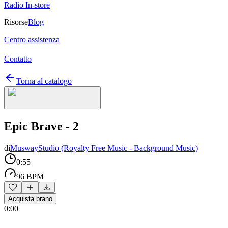
Radio In-store
Risorse
Blog
Centro assistenza
Contatto
Torna al catalogo
Epic Brave - 2
di
MuswayStudio (Royalty Free Music - Background Music)
0:55
96 BPM
Acquista brano
0:00