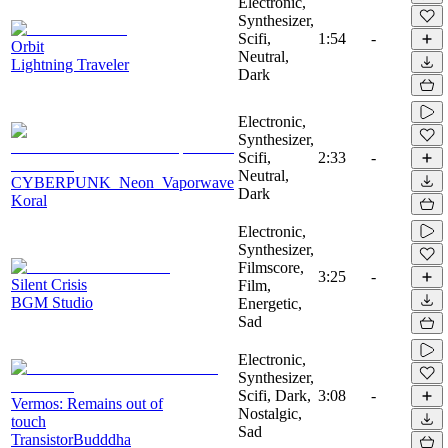
Electronic,
Synthesizer,
Scifi,
1:54
-
Orbit
Neutral,
Lightning Traveler
Dark
Electronic,
Synthesizer,
Scifi,
2:33
-
Neutral,
CYBERPUNK_Neon_Vaporwave
Dark
Koral
Electronic,
Synthesizer,
Filmscore,
3:25
-
Silent Crisis
Film,
BGM Studio
Energetic,
Sad
Electronic,
Synthesizer,
Scifi, Dark,
3:08
-
Vermos: Remains out of
Nostalgic,
touch
Sad
TransistorBudddha