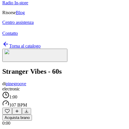
Radio In-store
Risorse
Blog
Centro assistenza
Contatto
Torna al catalogo
Stranger Vibes - 60s
di
pinegroove
electronic
1:00
107 BPM
Acquista brano
0:00