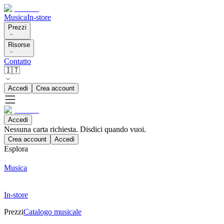
Musica
In-store
Prezzi
Risorse
Contatto
🇮🇹
Accedi
Crea account
Accedi
Nessuna carta richiesta. Disdici quando vuoi.
Crea account
Accedi
Esplora
Musica
In-store
Prezzi
Catalogo musicale