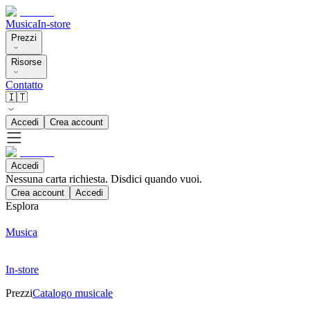
Musica
In-store
Prezzi
Risorse
Contatto
🇮🇹
Accedi
Crea account
Accedi
Nessuna carta richiesta. Disdici quando vuoi.
Crea account
Accedi
Esplora
Musica
In-store
Prezzi
Catalogo musicale