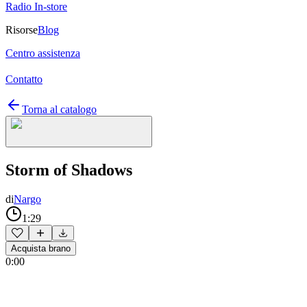
Radio In-store
Risorse
Blog
Centro assistenza
Contatto
Torna al catalogo
Storm of Shadows
di
Nargo
1:29
Acquista brano
0:00