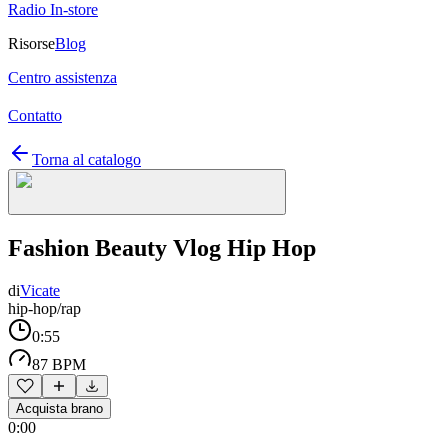
Radio In-store
Risorse
Blog
Centro assistenza
Contatto
Torna al catalogo
Fashion Beauty Vlog Hip Hop
di
Vicate
hip-hop/rap
0:55
87 BPM
Acquista brano
0:00