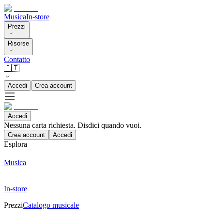
Musica
In-store
Prezzi
Risorse
Contatto
🇮🇹
Accedi
Crea account
Accedi
Nessuna carta richiesta. Disdici quando vuoi.
Crea account
Accedi
Esplora
Musica
In-store
Prezzi
Catalogo musicale