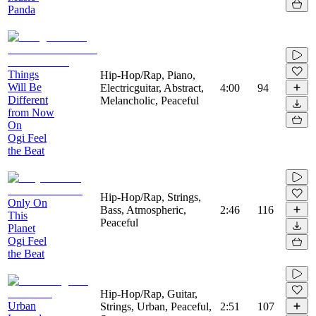
Panda
Things
Hip-Hop/Rap, Piano,
Will Be
Electricguitar, Abstract,
4:00
94
Different
Melancholic, Peaceful
from Now
On
Ogi Feel
the Beat
Hip-Hop/Rap, Strings,
Only On
Bass, Atmospheric,
2:46
116
This
Peaceful
Planet
Ogi Feel
the Beat
Hip-Hop/Rap, Guitar,
Urban
Strings, Urban, Peaceful,
2:51
107