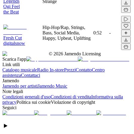
Legends
Strange
Ogi Feel
the Beat
Hip-Hop/Rap, Strings,
Bass, Social Media,
0:52
-
Fresh Cut
Happy, Upbeat, Uplifting
digitalsnow
©
2026
Jamendo Licensing
Scarica l'app
Link utili
Catalogo musicale
Radio In-store
Prezzi
Contatto
Centro
assistenza
Contattaci
Jamendo
Jamendo per artisti
Jamendo Music
Note legali
Condizioni generali d'uso
Condizioni di vendita
Informativa sulla
privacy
Politica sui cookie
Violazione di copyright
Seguici