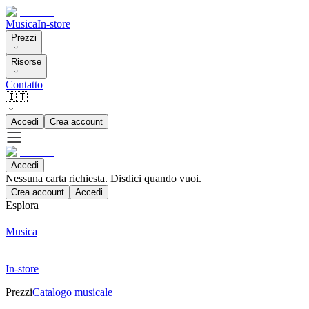
Musica
In-store
Prezzi
Risorse
Contatto
🇮🇹
Accedi
Crea account
Accedi
Nessuna carta richiesta. Disdici quando vuoi.
Crea account
Accedi
Esplora
Musica
In-store
Prezzi
Catalogo musicale