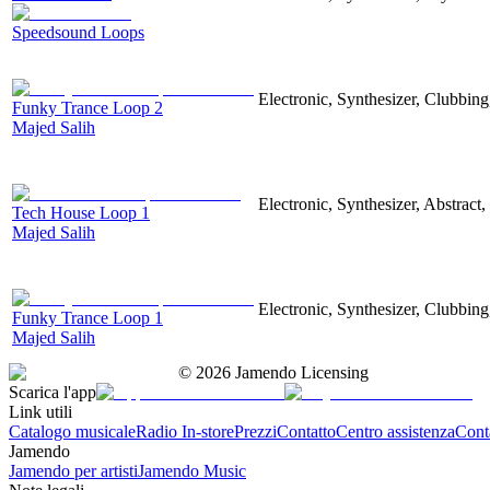
Speedsound Loops
Electronic, Synthesizer, Clubbin
Funky Trance Loop 2
Majed Salih
Electronic, Synthesizer, Abstract
Tech House Loop 1
Majed Salih
Electronic, Synthesizer, Clubbin
Funky Trance Loop 1
Majed Salih
©
2026
Jamendo Licensing
Scarica l'app
Link utili
Catalogo musicale
Radio In-store
Prezzi
Contatto
Centro assistenza
Conta
Jamendo
Jamendo per artisti
Jamendo Music