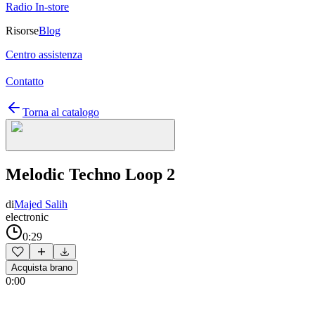
Radio In-store
Risorse
Blog
Centro assistenza
Contatto
Torna al catalogo
Melodic Techno Loop 2
di
Majed Salih
electronic
0:29
Acquista brano
0:00