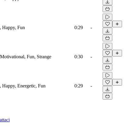
g, Happy, Fun
0:29
-
, Motivational, Fun, Strange
0:30
-
g, Happy, Energetic, Fun
0:29
-
ttaci