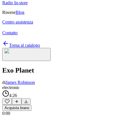
Radio In-store
Risorse
Blog
Centro assistenza
Contatto
Torna al catalogo
Exo Planet
di
James Robinson
electronic
4:26
Acquista brano
0:00