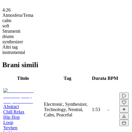
4:26
Atmosfera/Tema
calm
soft
Strumenti
drums
synthesizer
Altri tag
instrumental
Brani simili
Titolo
Tag
Durata
BPM
Electronic, Synthesizer,
Abstract
Technology, Neutral,
1:53
-
Chill Relax
Calm, Peaceful
Hip Hop
Loop
Yevhen