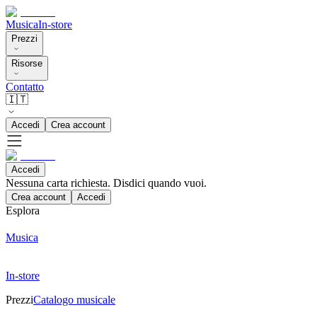
Musica
In-store
Prezzi
Risorse
Contatto
🇮🇹
Accedi
Crea account
Accedi
Nessuna carta richiesta. Disdici quando vuoi.
Crea account
Accedi
Esplora
Musica
In-store
Prezzi
Catalogo musicale