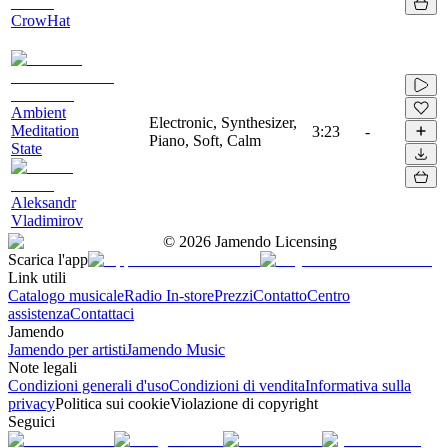
CrowHat
Ambient
Electronic, Synthesizer,
Meditation
3:23
-
Piano, Soft, Calm
State
Aleksandr
Vladimirov
©
2026
Jamendo Licensing
Scarica l'app
Link utili
Catalogo musicale
Radio In-store
Prezzi
Contatto
Centro
assistenza
Contattaci
Jamendo
Jamendo per artisti
Jamendo Music
Note legali
Condizioni generali d'uso
Condizioni di vendita
Informativa sulla
privacy
Politica sui cookie
Violazione di copyright
Seguici