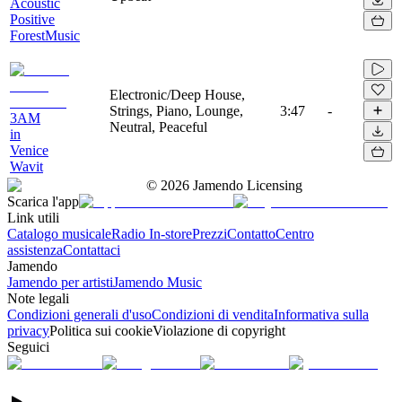
Acoustic
Positive
ForestMusic
Electronic/Deep House,
Strings, Piano, Lounge,
3:47
-
3AM
Neutral, Peaceful
in
Venice
Wavit
©
2026
Jamendo Licensing
Scarica l'app
Link utili
Catalogo musicale
Radio In-store
Prezzi
Contatto
Centro
assistenza
Contattaci
Jamendo
Jamendo per artisti
Jamendo Music
Note legali
Condizioni generali d'uso
Condizioni di vendita
Informativa sulla
privacy
Politica sui cookie
Violazione di copyright
Seguici