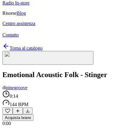
Radio In-store
Risorse
Blog
Centro assistenza
Contatto
Torna al catalogo
Emotional Acoustic Folk - Stinger
di
pinegroove
0:14
144 BPM
Acquista brano
0:00