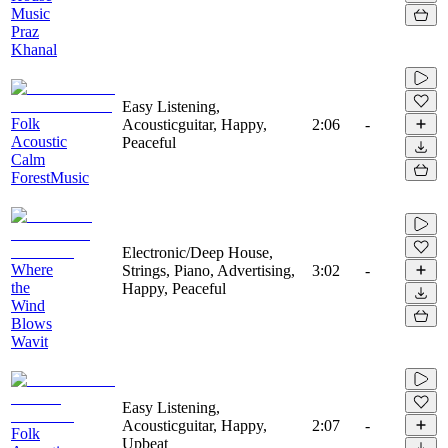
Music
Praz
Khanal
Easy Listening,
Folk
Acousticguitar, Happy,
2:06
-
Acoustic
Peaceful
Calm
ForestMusic
Electronic/Deep House,
Where
Strings, Piano, Advertising,
3:02
-
the
Happy, Peaceful
Wind
Blows
Wavit
Easy Listening,
Acousticguitar, Happy,
2:07
-
Folk
Upbeat