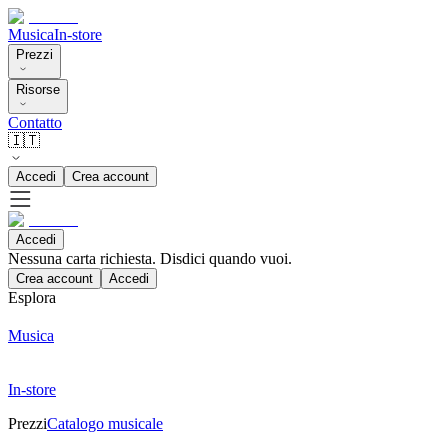
Musica
In-store
Prezzi
Risorse
Contatto
🇮🇹
Accedi
Crea account
Accedi
Nessuna carta richiesta. Disdici quando vuoi.
Crea account
Accedi
Esplora
Musica
In-store
Prezzi
Catalogo musicale