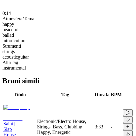
0:14
Atmosfera/Tema
happy
peaceful
ballad
introdcution
Strumenti
strings
acousticguitar
Altri tag
instrumental
Brani simili
Titolo
Tag
Durata
BPM
Electronic/Electro House,
Saint |
Strings, Bass, Clubbing,
3:33
-
Slap
Happy, Energetic
House