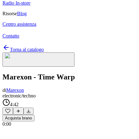
Radio In-store
Risorse
Blog
Centro assistenza
Contatto
Torna al catalogo
Marexon - Time Warp
di
Marexon
electronic/techno
4:42
Acquista brano
0:00