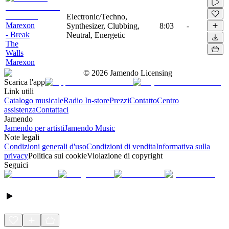
Electronic/Techno,
Marexon
Synthesizer, Clubbing,
8:03
-
- Break
Neutral, Energetic
The
Walls
Marexon
©
2026
Jamendo Licensing
Scarica l'app
Link utili
Catalogo musicale
Radio In-store
Prezzi
Contatto
Centro
assistenza
Contattaci
Jamendo
Jamendo per artisti
Jamendo Music
Note legali
Condizioni generali d'uso
Condizioni di vendita
Informativa sulla
privacy
Politica sui cookie
Violazione di copyright
Seguici