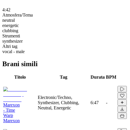
4:42
Atmosfera/Tema
neutral
energetic
clubbing
Strumenti
synthesizer
Altri tag
vocal - male
Brani simili
Titolo
Tag
Durata
BPM
Electronic/Techno,
Synthesizer, Clubbing,
6:47
-
Marexon
Neutral, Energetic
- Time
Warp
Marexon