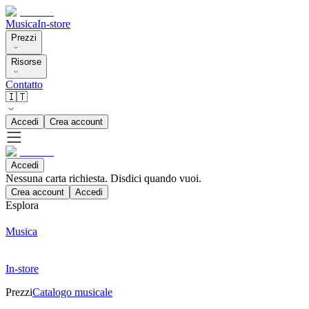
Musica
In-store
Prezzi
Risorse
Contatto
🇮🇹
Accedi
Crea account
Accedi
Nessuna carta richiesta. Disdici quando vuoi.
Crea account
Accedi
Esplora
Musica
In-store
Prezzi
Catalogo musicale