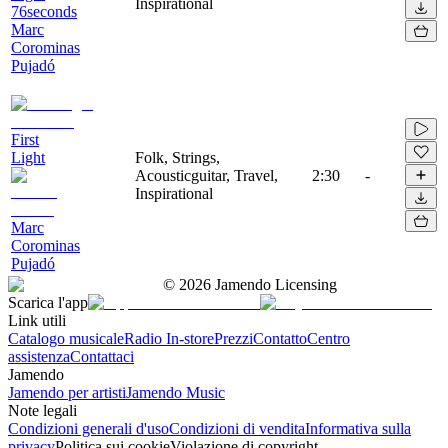
Inspirational
76seconds
Marc
Corominas
Pujadó
First
Light
Folk, Strings,
Acousticguitar, Travel,
2:30
-
Inspirational
Marc
Corominas
Pujadó
©
2026
Jamendo Licensing
Scarica l'app
Link utili
Catalogo musicale
Radio In-store
Prezzi
Contatto
Centro
assistenza
Contattaci
Jamendo
Jamendo per artisti
Jamendo Music
Note legali
Condizioni generali d'uso
Condizioni di vendita
Informativa sulla
privacy
Politica sui cookie
Violazione di copyright