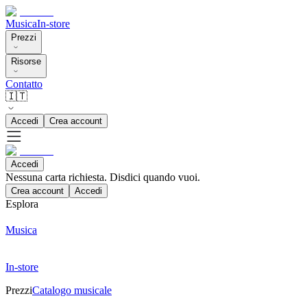
Musica
In-store
Prezzi
Risorse
Contatto
🇮🇹
Accedi
Crea account
Accedi
Nessuna carta richiesta. Disdici quando vuoi.
Crea account
Accedi
Esplora
Musica
In-store
Prezzi
Catalogo musicale