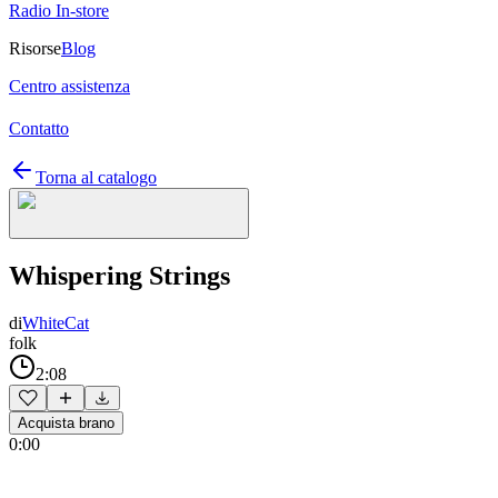
Radio In-store
Risorse
Blog
Centro assistenza
Contatto
Torna al catalogo
Whispering Strings
di
WhiteCat
folk
2:08
Acquista brano
0:00