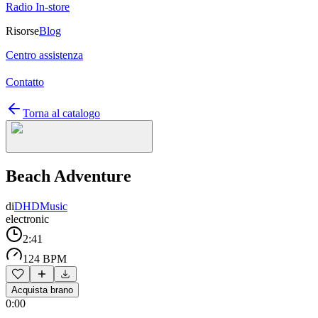
Radio In-store
Risorse
Blog
Centro assistenza
Contatto
Torna al catalogo
Beach Adventure
di
DHDMusic
electronic
2:41
124 BPM
Acquista brano
0:00