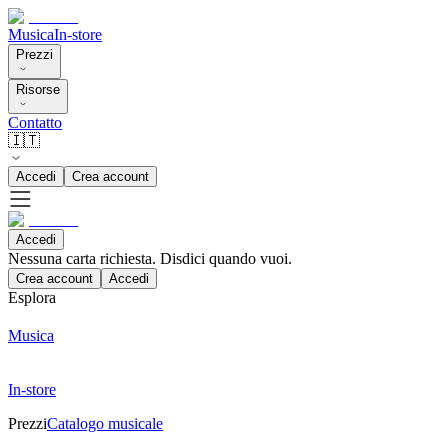
Musica
In-store
Prezzi
Risorse
Contatto
🇮🇹
Accedi
Crea account
Accedi
Nessuna carta richiesta. Disdici quando vuoi.
Crea account
Accedi
Esplora
Musica
In-store
Prezzi
Catalogo musicale