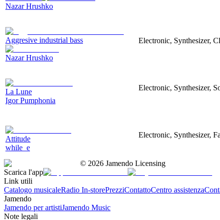
Nazar Hrushko
Aggresive industrial bass
Electronic, Synthesizer, 
Nazar Hrushko
Electronic, Synthesizer, S
La Lune
Igor Pumphonia
Electronic, Synthesizer, 
Attitude
while_e
©
2026
Jamendo Licensing
Scarica l'app
Link utili
Catalogo musicale
Radio In-store
Prezzi
Contatto
Centro assistenza
Conta
Jamendo
Jamendo per artisti
Jamendo Music
Note legali