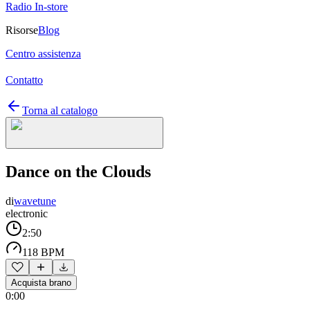
Radio In-store
Risorse
Blog
Centro assistenza
Contatto
Torna al catalogo
Dance on the Clouds
di
wavetune
electronic
2:50
118 BPM
Acquista brano
0:00