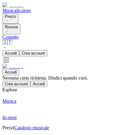
Musica
In-store
Prezzi
Risorse
Contatto
🇮🇹
Accedi
Crea account
Accedi
Nessuna carta richiesta. Disdici quando vuoi.
Crea account
Accedi
Esplora
Musica
In-store
Prezzi
Catalogo musicale