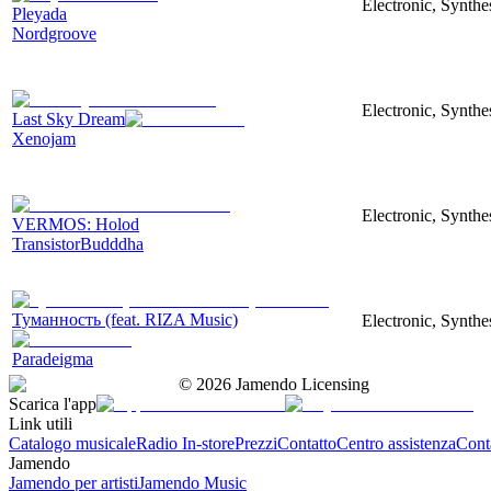
Electronic, Synthe
Pleyada
Nordgroove
Electronic, Synthe
Last Sky Dream
Xenojam
Electronic, Synthe
VERMOS: Holod
TransistorBudddha
Туманность (feat. RIZA Music)
Electronic, Synthe
Paradeigma
©
2026
Jamendo Licensing
Scarica l'app
Link utili
Catalogo musicale
Radio In-store
Prezzi
Contatto
Centro assistenza
Conta
Jamendo
Jamendo per artisti
Jamendo Music