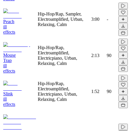
Hip-Hop/Rap, Sampler,
Electroamplified, Urban,
3:00
-
Peach
Relaxing, Calm
ill
effects
Hip-Hop/Rap,
Electroamplified,
Mouse
2:13
90
Electricpiano, Urban,
Trap
Relaxing, Calm
ill
effects
Hip-Hop/Rap,
Electroamplified,
1:52
90
Slink
Electricpiano, Urban,
ill
Relaxing, Calm
effects