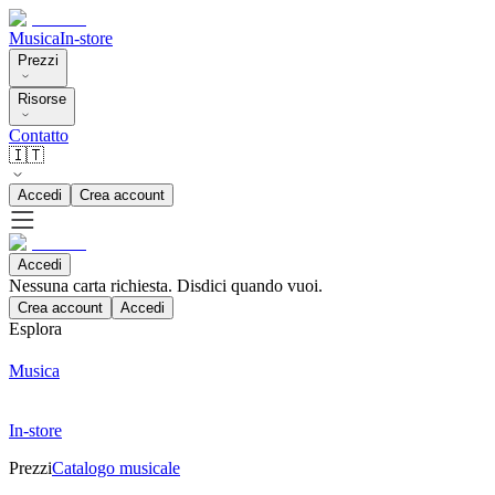
Musica
In-store
Prezzi
Risorse
Contatto
🇮🇹
Accedi
Crea account
Accedi
Nessuna carta richiesta. Disdici quando vuoi.
Crea account
Accedi
Esplora
Musica
In-store
Prezzi
Catalogo musicale