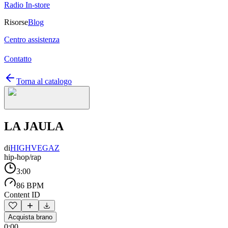
Radio In-store
Risorse
Blog
Centro assistenza
Contatto
Torna al catalogo
LA JAULA
di
HIGHVEGAZ
hip-hop/rap
3:00
86 BPM
Content ID
Acquista brano
0:00