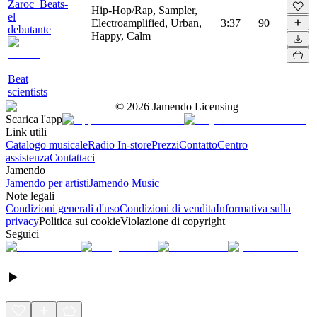
Zaroc_Beats-
Hip-Hop/Rap, Sampler,
el
Electroamplified, Urban,
3:37
90
debutante
Happy, Calm
Beat
scientists
©
2026
Jamendo Licensing
Scarica l'app
Link utili
Catalogo musicale
Radio In-store
Prezzi
Contatto
Centro
assistenza
Contattaci
Jamendo
Jamendo per artisti
Jamendo Music
Note legali
Condizioni generali d'uso
Condizioni di vendita
Informativa sulla
privacy
Politica sui cookie
Violazione di copyright
Seguici