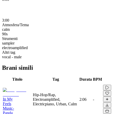
3:00
Atmosfera/Tema
calm
90s
Strumenti
sampler
electroamplified
Altri tag
vocal - male
Brani simili
Titolo
Tag
Durata
BPM
Hip-Hop/Rap,
In My
Electroamplified,
2:06
-
Feels
Electricpiano, Urban, Calm
Music-
Panda