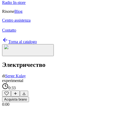
Radio In-store
Risorse
Blog
Centro assistenza
Contatto
Torna al catalogo
Электричество
di
Serge Kulay
experimental
0:33
Acquista brano
0:00