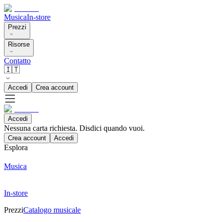
Musica
In-store
Prezzi
Risorse
Contatto
🇮🇹
Accedi
Crea account
Accedi
Nessuna carta richiesta. Disdici quando vuoi.
Crea account
Accedi
Esplora
Musica
In-store
Prezzi
Catalogo musicale