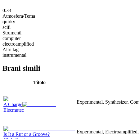
0:33
Atmosfera/Tema
quirky
scifi
Strumenti
computer
electroamplified
Altri tag
instrumental
Brani simili
Titolo
Experimental, Synthesizer, Comp
A Charge
Elecmutec
Experimental, Electroamplified,
Is It a Rut or a Groove?