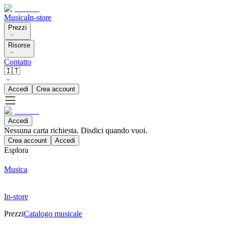
Musica
In-store
Prezzi
Risorse
Contatto
🇮🇹
Accedi
Crea account
Accedi
Nessuna carta richiesta. Disdici quando vuoi.
Crea account
Accedi
Esplora
Musica
In-store
Prezzi
Catalogo musicale