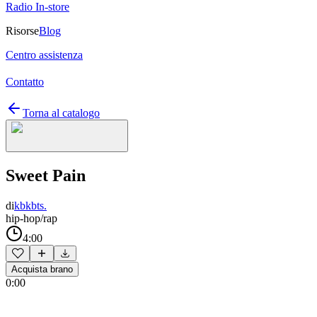
Radio In-store
Risorse
Blog
Centro assistenza
Contatto
Torna al catalogo
Sweet Pain
di
kbkbts.
hip-hop/rap
4:00
Acquista brano
0:00