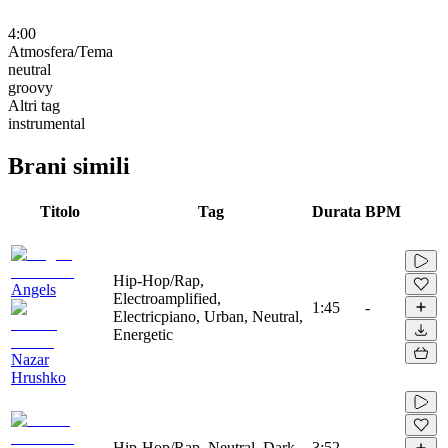
4:00
Atmosfera/Tema
neutral
groovy
Altri tag
instrumental
Brani simili
Titolo
Tag
Durata
BPM
Hip-Hop/Rap,
Angels
Electroamplified,
1:45
-
Electricpiano, Urban, Neutral,
Energetic
Nazar
Hrushko
Hip-Hop/Rap, Neutral, Dark
3:52
-