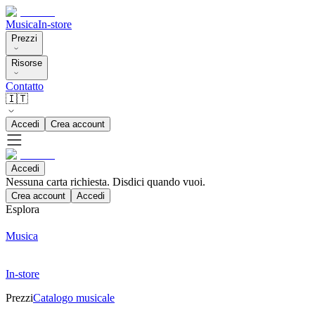
Musica
In-store
Prezzi
Risorse
Contatto
🇮🇹
Accedi
Crea account
Accedi
Nessuna carta richiesta. Disdici quando vuoi.
Crea account
Accedi
Esplora
Musica
In-store
Prezzi
Catalogo musicale