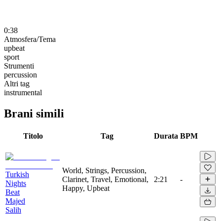
0:38
Atmosfera/Tema
upbeat
sport
Strumenti
percussion
Altri tag
instrumental
Brani simili
Titolo
Tag
Durata
BPM
World, Strings, Percussion,
Turkish
Clarinet, Travel, Emotional,
2:21
-
Nights
Happy, Upbeat
Beat
Majed
Salih