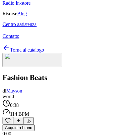
Radio In-store
Risorse
Blog
Centro assistenza
Contatto
Torna al catalogo
Fashion Beats
di
Mayson
world
0:38
114 BPM
Acquista brano
0:00