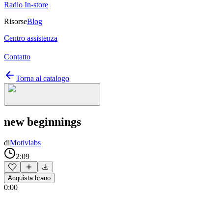
Radio In-store
Risorse
Blog
Centro assistenza
Contatto
Torna al catalogo
new beginnings
di
Motivlabs
2:09
Acquista brano
0:00