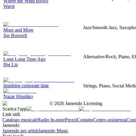
Where the Wind Blows
Wavit
Jazz/Smooth Jazz, Saxopho
More and More
Joe Bozwell
Alternative/Rock, Piano, El
Long Long Time Ago
Big Liz
Inspiring corporate time
Strings, Piano, Social Medi
Nazar Hrushko
©
2026
Jamendo Licensing
Scarica l'app
Link utili
Catalogo musicale
Radio In-store
Prezzi
Contatto
Centro assistenza
Conta
Jamendo
Jamendo per artisti
Jamendo Music