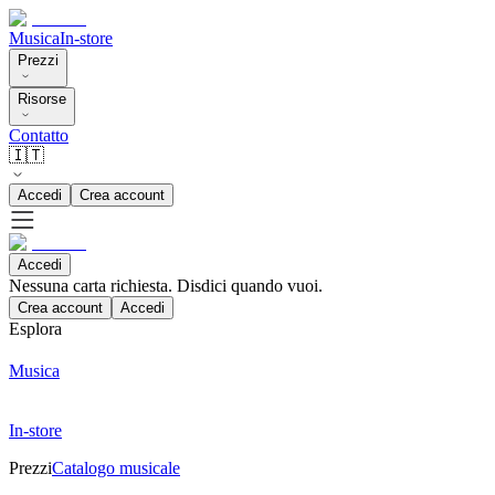
Musica
In-store
Prezzi
Risorse
Contatto
🇮🇹
Accedi
Crea account
Accedi
Nessuna carta richiesta. Disdici quando vuoi.
Crea account
Accedi
Esplora
Musica
In-store
Prezzi
Catalogo musicale