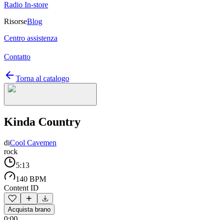
Radio In-store
Risorse
Blog
Centro assistenza
Contatto
Torna al catalogo
Kinda Country
di
Cool Cavemen
rock
5:13
140 BPM
Content ID
Acquista brano
0:00