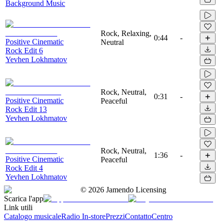
Background Music
Rock, Relaxing,
0:44
-
Positive Cinematic
Neutral
Rock Edit 6
Yevhen Lokhmatov
Rock, Neutral,
0:31
-
Positive Cinematic
Peaceful
Rock Edit 13
Yevhen Lokhmatov
Rock, Neutral,
1:36
-
Positive Cinematic
Peaceful
Rock Edit 4
Yevhen Lokhmatov
©
2026
Jamendo Licensing
Scarica l'app
Link utili
Catalogo musicale
Radio In-store
Prezzi
Contatto
Centro