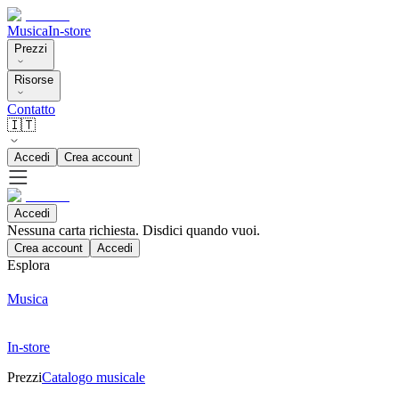
Musica
In-store
Prezzi
Risorse
Contatto
🇮🇹
Accedi
Crea account
Accedi
Nessuna carta richiesta. Disdici quando vuoi.
Crea account
Accedi
Esplora
Musica
In-store
Prezzi
Catalogo musicale