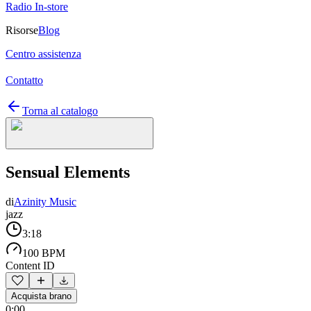
Radio In-store
Risorse
Blog
Centro assistenza
Contatto
Torna al catalogo
Sensual Elements
di
Azinity Music
jazz
3:18
100 BPM
Content ID
Acquista brano
0:00