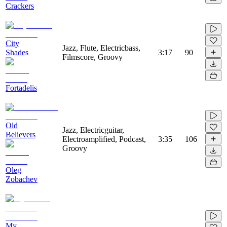
Crackers
City
Jazz, Flute, Electricbass,
Shades
3:17
90
Filmscore, Groovy
Fortadelis
Old
Jazz, Electricguitar,
Believers
Electroamplified, Podcast,
3:35
106
Groovy
Oleg
Zobachev
My