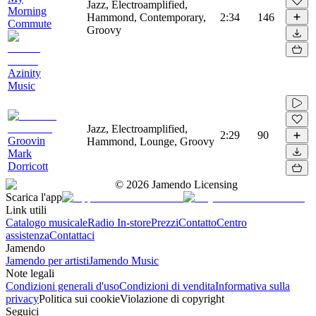
Jazz, Electroamplified,
Morning
Hammond, Contemporary,
2:34
146
Commute
Groovy
Azinity
Music
Jazz, Electroamplified,
2:29
90
Groovin
Hammond, Lounge, Groovy
Mark
Dorricott
©
2026
Jamendo Licensing
Scarica l'app
Link utili
Catalogo musicale
Radio In-store
Prezzi
Contatto
Centro
assistenza
Contattaci
Jamendo
Jamendo per artisti
Jamendo Music
Note legali
Condizioni generali d'uso
Condizioni di vendita
Informativa sulla
privacy
Politica sui cookie
Violazione di copyright
Seguici