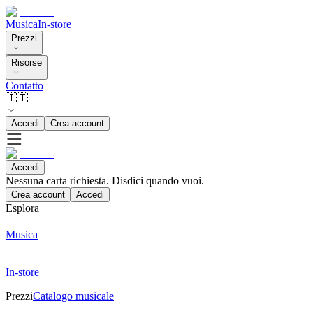
Musica
In-store
Prezzi
Risorse
Contatto
🇮🇹
Accedi
Crea account
Accedi
Nessuna carta richiesta. Disdici quando vuoi.
Crea account
Accedi
Esplora
Musica
In-store
Prezzi
Catalogo musicale