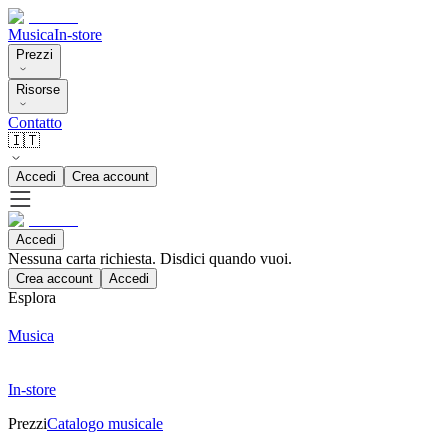
Musica
In-store
Prezzi
Risorse
Contatto
🇮🇹
Accedi
Crea account
Accedi
Nessuna carta richiesta. Disdici quando vuoi.
Crea account
Accedi
Esplora
Musica
In-store
Prezzi
Catalogo musicale