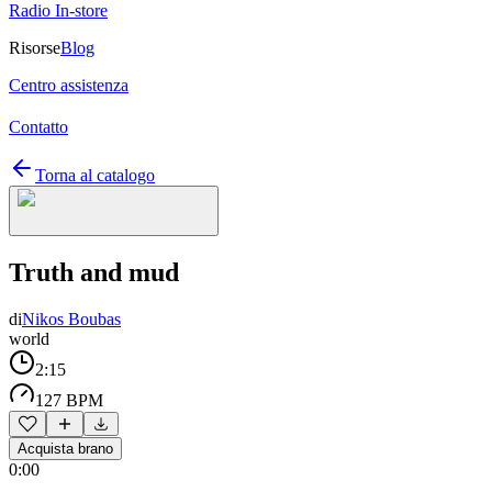
Radio In-store
Risorse
Blog
Centro assistenza
Contatto
Torna al catalogo
Truth and mud
di
Nikos Boubas
world
2:15
127 BPM
Acquista brano
0:00