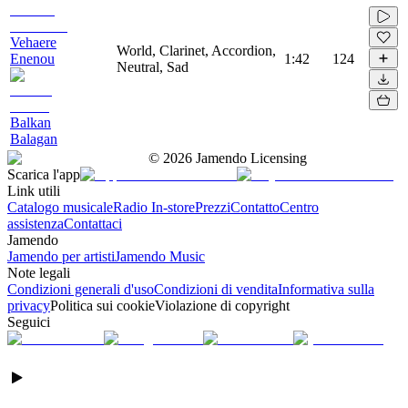
Vehaere
World, Clarinet, Accordion,
Enenou
1:42
124
Neutral, Sad
Balkan
Balagan
©
2026
Jamendo Licensing
Scarica l'app
Link utili
Catalogo musicale
Radio In-store
Prezzi
Contatto
Centro
assistenza
Contattaci
Jamendo
Jamendo per artisti
Jamendo Music
Note legali
Condizioni generali d'uso
Condizioni di vendita
Informativa sulla
privacy
Politica sui cookie
Violazione di copyright
Seguici