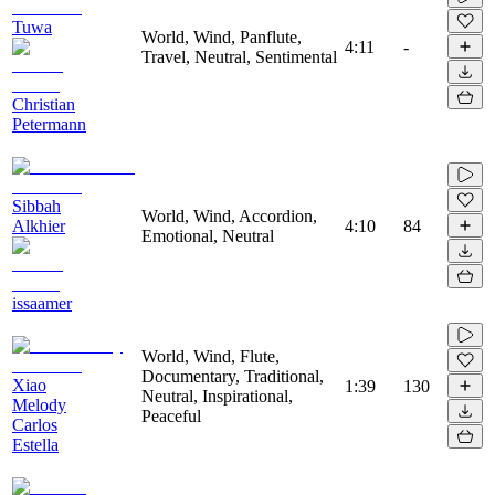
Tuwa
World, Wind, Panflute,
4:11
-
Travel, Neutral, Sentimental
Christian
Petermann
Sibbah
World, Wind, Accordion,
Alkhier
4:10
84
Emotional, Neutral
issaamer
World, Wind, Flute,
Documentary, Traditional,
Xiao
1:39
130
Neutral, Inspirational,
Melody
Peaceful
Carlos
Estella