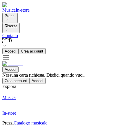
Musica
In-store
Prezzi
Risorse
Contatto
🇮🇹
Accedi
Crea account
Accedi
Nessuna carta richiesta. Disdici quando vuoi.
Crea account
Accedi
Esplora
Musica
In-store
Prezzi
Catalogo musicale