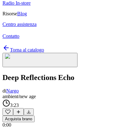
Radio In-store
Risorse
Blog
Centro assistenza
Contatto
Torna al catalogo
Deep Reflections Echo
di
Nargo
ambient/new age
3:23
Acquista brano
0:00