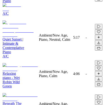
Piano
A|C
Ambient/New Age,
5:17
-
Quiet Sunset |
Piano, Neutral, Calm
Intimate &
Contemplative
Piano
A|C
Ambient/New Age,
Relaxing
4:06
-
Piano, Calm
piano - Wet
Robin Wild
Green
Beneath The
Ambient/New Age,