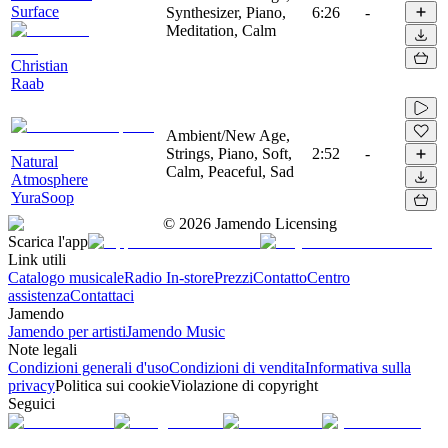
Surface
Synthesizer, Piano,
6:26
-
Meditation, Calm
Christian
Raab
Ambient/New Age,
Strings, Piano, Soft,
2:52
-
Natural
Calm, Peaceful, Sad
Atmosphere
YuraSoop
©
2026
Jamendo Licensing
Scarica l'app
Link utili
Catalogo musicale
Radio In-store
Prezzi
Contatto
Centro
assistenza
Contattaci
Jamendo
Jamendo per artisti
Jamendo Music
Note legali
Condizioni generali d'uso
Condizioni di vendita
Informativa sulla
privacy
Politica sui cookie
Violazione di copyright
Seguici