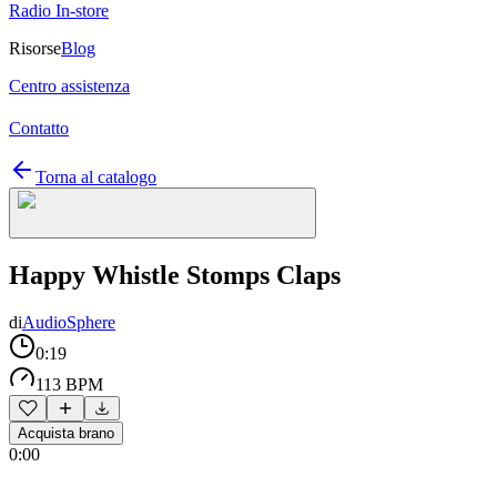
Radio In-store
Risorse
Blog
Centro assistenza
Contatto
Torna al catalogo
Happy Whistle Stomps Claps
di
AudioSphere
0:19
113 BPM
Acquista brano
0:00