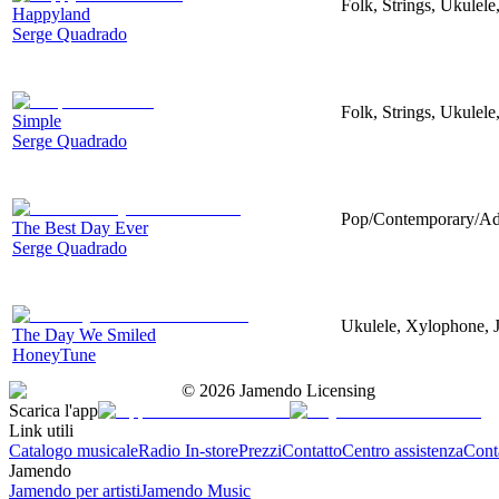
Folk, Strings, Ukulel
Happyland
Serge Quadrado
Folk, Strings, Ukulel
Simple
Serge Quadrado
Pop/Contemporary/Adu
The Best Day Ever
Serge Quadrado
Ukulele, Xylophone, 
The Day We Smiled
HoneyTune
©
2026
Jamendo Licensing
Scarica l'app
Link utili
Catalogo musicale
Radio In-store
Prezzi
Contatto
Centro assistenza
Conta
Jamendo
Jamendo per artisti
Jamendo Music