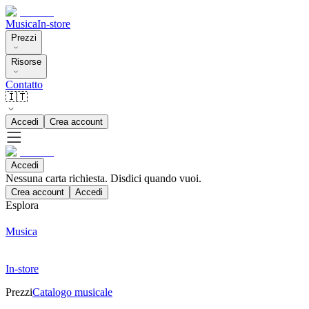
Musica
In-store
Prezzi
Risorse
Contatto
🇮🇹
Accedi
Crea account
Accedi
Nessuna carta richiesta. Disdici quando vuoi.
Crea account
Accedi
Esplora
Musica
In-store
Prezzi
Catalogo musicale