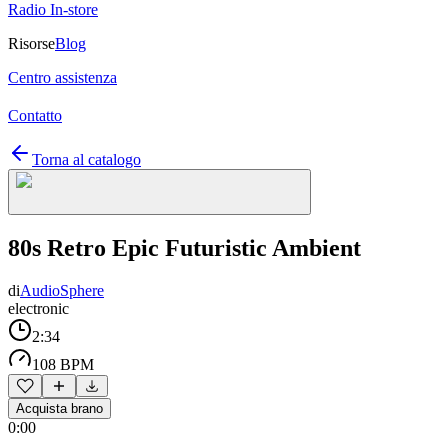
Radio In-store
Risorse
Blog
Centro assistenza
Contatto
Torna al catalogo
80s Retro Epic Futuristic Ambient
di
AudioSphere
electronic
2:34
108 BPM
Acquista brano
0:00