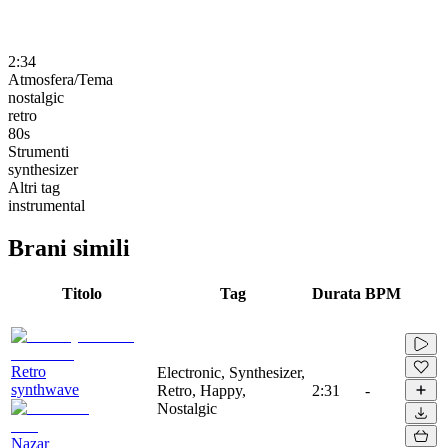
2:34
Atmosfera/Tema
nostalgic
retro
80s
Strumenti
synthesizer
Altri tag
instrumental
Brani simili
Titolo
Tag
Durata
BPM
Retro
Electronic, Synthesizer,
synthwave
Retro, Happy,
2:31
-
Nostalgic
Nazar