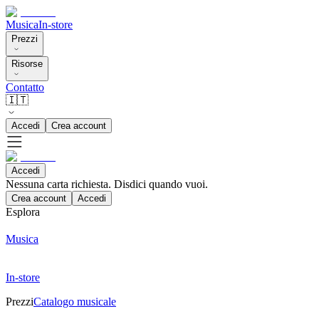
Musica
In-store
Prezzi
Risorse
Contatto
🇮🇹
Accedi
Crea account
Accedi
Nessuna carta richiesta. Disdici quando vuoi.
Crea account
Accedi
Esplora
Musica
In-store
Prezzi
Catalogo musicale