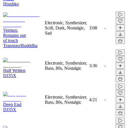
Hrushko
Electronic, Synthesizer,
Scifi, Dark, Nostalgic,
3:08
-
Vermos:
Sad
Remains out
of touch
TransistorBudddha
Electronic, Synthesizer,
3:36
-
Bass, 80s, Nostalgic
Half Written
DJ35X
Electronic, Synthesizer,
4:21
-
Bass, 80s, Nostalgic
Deep End
DJ35X