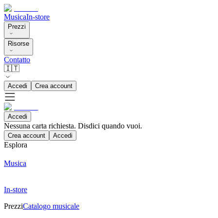
Musica
In-store
Prezzi
Risorse
Contatto
🇮🇹
Accedi
Crea account
Accedi
Nessuna carta richiesta. Disdici quando vuoi.
Crea account
Accedi
Esplora
Musica
In-store
Prezzi
Catalogo musicale