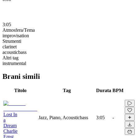
3:05
Atmosfera/Tema
improvisation
Strumenti
clarinet
acousticbass
Altri tag
instrumental
Brani simili
Titolo
Tag
Durata
BPM
Lost In
Jazz, Piano, Acousticbass
3:05
-
a
Dream
Charlie
Ernst