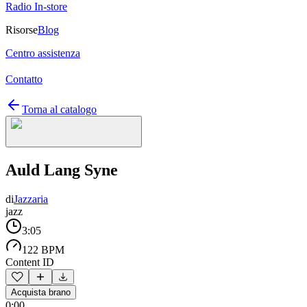
Radio In-store
Risorse
Blog
Centro assistenza
Contatto
Torna al catalogo
Auld Lang Syne
di
Jazzaria
jazz
3:05
122 BPM
Content ID
Acquista brano
0:00