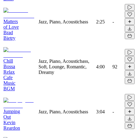
Matters
Jazz, Piano, Acousticbass
2:25
-
of Love
Brad
Bietry
Chill
Jazz, Piano, Acousticbass,
Bossa
Soft, Lounge, Romantic,
4:00
92
Relax
Dreamy
Cafe
Music
BGM
Jumping
Jazz, Piano, Acousticbass
3:04
-
Out
Kevin
Reardon