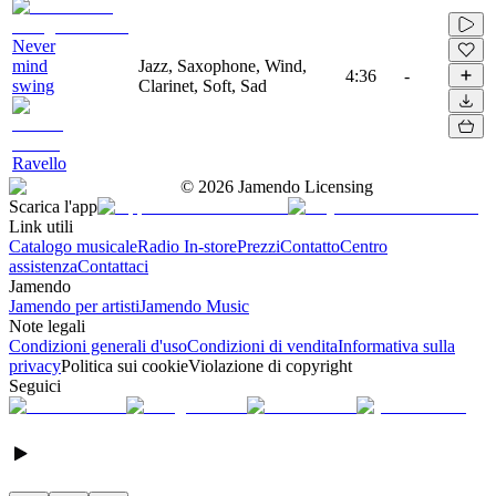
Never
mind
Jazz, Saxophone, Wind,
4:36
-
swing
Clarinet, Soft, Sad
Ravello
©
2026
Jamendo Licensing
Scarica l'app
Link utili
Catalogo musicale
Radio In-store
Prezzi
Contatto
Centro
assistenza
Contattaci
Jamendo
Jamendo per artisti
Jamendo Music
Note legali
Condizioni generali d'uso
Condizioni di vendita
Informativa sulla
privacy
Politica sui cookie
Violazione di copyright
Seguici