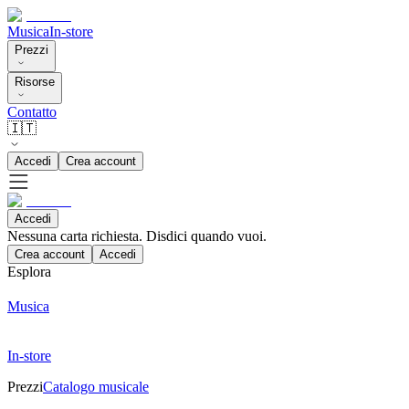
Musica
In-store
Prezzi
Risorse
Contatto
🇮🇹
Accedi
Crea account
Accedi
Nessuna carta richiesta. Disdici quando vuoi.
Crea account
Accedi
Esplora
Musica
In-store
Prezzi
Catalogo musicale