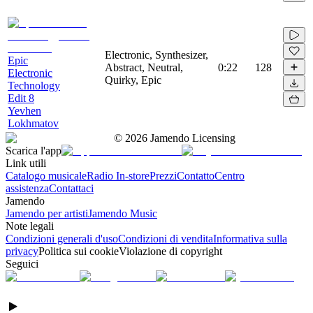
Electronic, Synthesizer,
Epic
Abstract, Neutral,
0:22
128
Electronic
Quirky, Epic
Technology
Edit 8
Yevhen
Lokhmatov
©
2026
Jamendo Licensing
Scarica l'app
Link utili
Catalogo musicale
Radio In-store
Prezzi
Contatto
Centro
assistenza
Contattaci
Jamendo
Jamendo per artisti
Jamendo Music
Note legali
Condizioni generali d'uso
Condizioni di vendita
Informativa sulla
privacy
Politica sui cookie
Violazione di copyright
Seguici