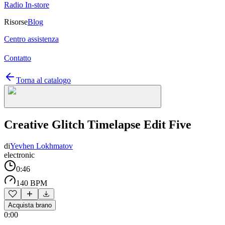
Radio In-store
Risorse
Blog
Centro assistenza
Contatto
Torna al catalogo
Creative Glitch Timelapse Edit Five
di
Yevhen Lokhmatov
electronic
0:46
140 BPM
Acquista brano
0:00