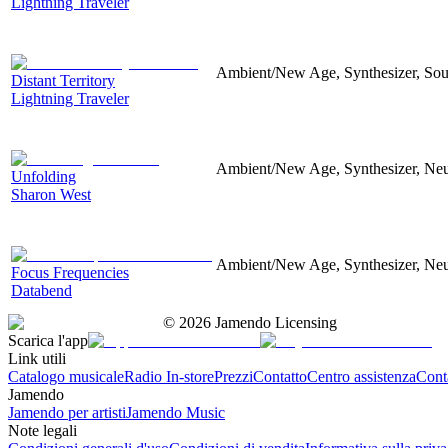
Lightning Traveler
Ambient/New Age, Synthesizer, Soun
Distant Territory
Lightning Traveler
Ambient/New Age, Synthesizer, Neu
Unfolding
Sharon West
Ambient/New Age, Synthesizer, Neu
Focus Frequencies
Databend
©
2026
Jamendo Licensing
Scarica l'app
Link utili
Catalogo musicale
Radio In-store
Prezzi
Contatto
Centro assistenza
Conta
Jamendo
Jamendo per artisti
Jamendo Music
Note legali