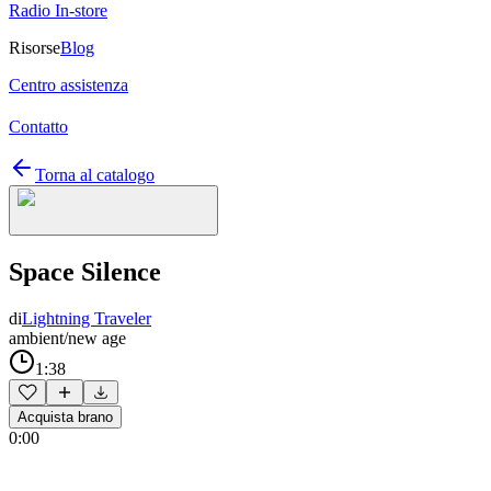
Radio In-store
Risorse
Blog
Centro assistenza
Contatto
Torna al catalogo
Space Silence
di
Lightning Traveler
ambient/new age
1:38
Acquista brano
0:00