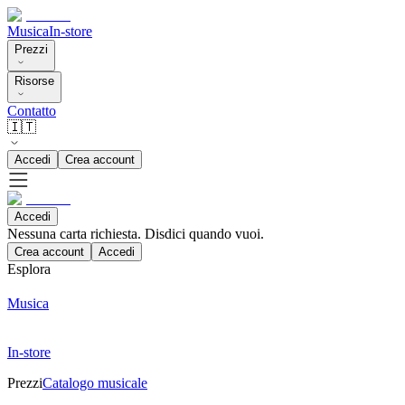
Musica
In-store
Prezzi
Risorse
Contatto
🇮🇹
Accedi
Crea account
Accedi
Nessuna carta richiesta. Disdici quando vuoi.
Crea account
Accedi
Esplora
Musica
In-store
Prezzi
Catalogo musicale