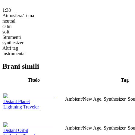
1:38
Atmosfera/Tema
neutral
calm
soft
Strumenti
synthesizer
Altri tag
instrumental
Brani simili
Titolo
Tag
Ambient/New Age, Synthesizer, Sou
Distant Planet
Lightning Traveler
Ambient/New Age, Synthesizer, Sou
Distant Orbit