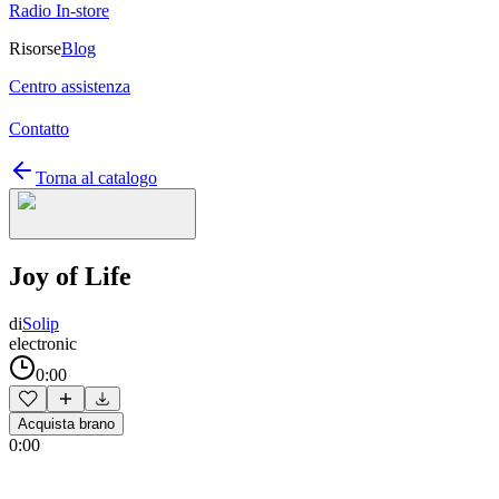
Radio In-store
Risorse
Blog
Centro assistenza
Contatto
Torna al catalogo
Joy of Life
di
Solip
electronic
0:00
Acquista brano
0:00