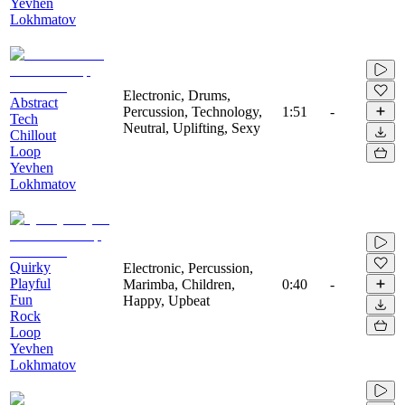
Yevhen
Lokhmatov
Electronic, Drums,
Abstract
Percussion, Technology,
1:51
-
Tech
Neutral, Uplifting, Sexy
Chillout
Loop
Yevhen
Lokhmatov
Quirky
Electronic, Percussion,
Playful
Marimba, Children,
0:40
-
Fun
Happy, Upbeat
Rock
Loop
Yevhen
Lokhmatov