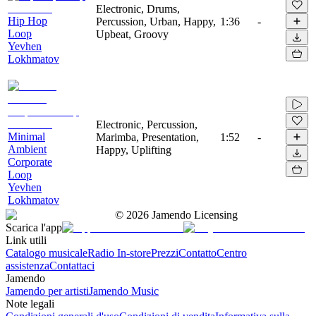
Electronic, Drums,
Hip Hop
Percussion, Urban, Happy,
1:36
-
Loop
Upbeat, Groovy
Yevhen
Lokhmatov
Electronic, Percussion,
Minimal
Marimba, Presentation,
1:52
-
Ambient
Happy, Uplifting
Corporate
Loop
Yevhen
Lokhmatov
©
2026
Jamendo Licensing
Scarica l'app
Link utili
Catalogo musicale
Radio In-store
Prezzi
Contatto
Centro
assistenza
Contattaci
Jamendo
Jamendo per artisti
Jamendo Music
Note legali