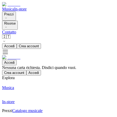
Musica
In-store
Prezzi
Risorse
Contatto
🇮🇹
Accedi
Crea account
Accedi
Nessuna carta richiesta. Disdici quando vuoi.
Crea account
Accedi
Esplora
Musica
In-store
Prezzi
Catalogo musicale