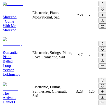
Electronic, Piano,
7:58
-
Marexon
Motivational, Sad
- Come
With Me
Marexon
Romantic
Electronic, Strings, Piano,
1:17
-
Piano
Love, Romantic, Sad
Ballad
Loop
Yevhen
Lokhmatov
Electronic, Drums,
Synthesizer, Cinematic,
3:23
125
The
Sad
Arrival -
Daniel H