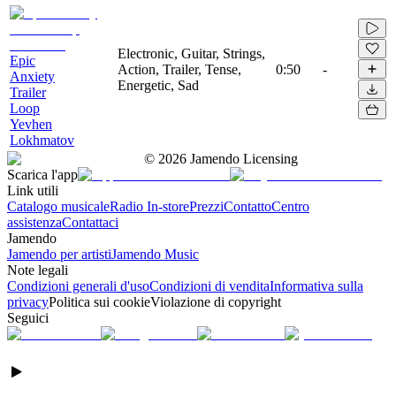
Electronic, Guitar, Strings,
Epic
Action, Trailer, Tense,
0:50
-
Anxiety
Energetic, Sad
Trailer
Loop
Yevhen
Lokhmatov
©
2026
Jamendo Licensing
Scarica l'app
Link utili
Catalogo musicale
Radio In-store
Prezzi
Contatto
Centro
assistenza
Contattaci
Jamendo
Jamendo per artisti
Jamendo Music
Note legali
Condizioni generali d'uso
Condizioni di vendita
Informativa sulla
privacy
Politica sui cookie
Violazione di copyright
Seguici