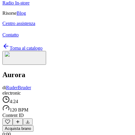
Radio In-store
Risorse
Blog
Centro assistenza
Contatto
Torna al catalogo
Aurora
di
RuderBruder
electronic
4:24
120 BPM
Content ID
Acquista brano
0:00