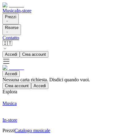
Musica
In-store
Prezzi
Risorse
Contatto
🇮🇹
Accedi
Crea account
Accedi
Nessuna carta richiesta. Disdici quando vuoi.
Crea account
Accedi
Esplora
Musica
In-store
Prezzi
Catalogo musicale