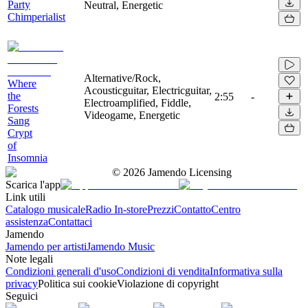
Party
Neutral, Energetic
Chimperialist
Alternative/Rock,
Where
Acousticguitar, Electricguitar,
the
2:55
-
Electroamplified, Fiddle,
Forests
Videogame, Energetic
Sang
Crypt
of
Insomnia
©
2026
Jamendo Licensing
Scarica l'app
Link utili
Catalogo musicale
Radio In-store
Prezzi
Contatto
Centro
assistenza
Contattaci
Jamendo
Jamendo per artisti
Jamendo Music
Note legali
Condizioni generali d'uso
Condizioni di vendita
Informativa sulla
privacy
Politica sui cookie
Violazione di copyright
Seguici