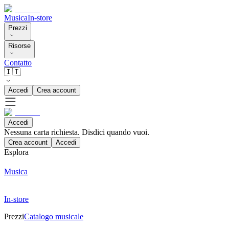
Musica
In-store
Prezzi
Risorse
Contatto
🇮🇹
Accedi
Crea account
Accedi
Nessuna carta richiesta. Disdici quando vuoi.
Crea account
Accedi
Esplora
Musica
In-store
Prezzi
Catalogo musicale