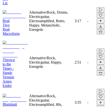
Liz
Alternative/Rock, Drums,
Electricguitar,
Real
Electroamplified, Retro,
3:17
-
Two
Happy, Melancholic,
Real
Energetic
Macroform
Alternative/Rock,
Thrown
Electricguitar, Happy,
2:51
-
to the
Energetic
Times -
Single
Version
Amos
Ender
Alternative/Rock,
Electricguitar,
3:35
-
Illuminati
Electroamplified, 80s,