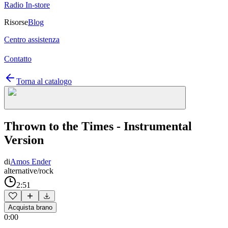
Radio In-store
Risorse
Blog
Centro assistenza
Contatto
Torna al catalogo
Thrown to the Times - Instrumental
Version
di
Amos Ender
alternative/rock
2:51
Acquista brano
0:00