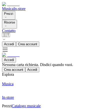
Musica
In-store
Prezzi
Risorse
Contatto
🇮🇹
Accedi
Crea account
Accedi
Nessuna carta richiesta. Disdici quando vuoi.
Crea account
Accedi
Esplora
Musica
In-store
Prezzi
Catalogo musicale