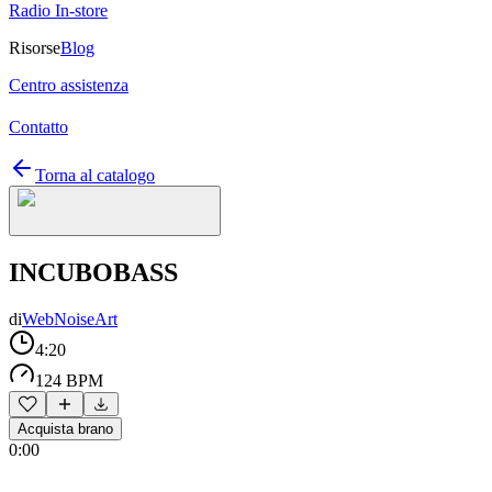
Radio In-store
Risorse
Blog
Centro assistenza
Contatto
Torna al catalogo
INCUBOBASS
di
WebNoiseArt
4:20
124 BPM
Acquista brano
0:00