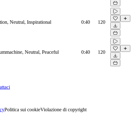
on, Neutral, Inspirational
0:40
120
rummachine, Neutral, Peaceful
0:40
120
ttaci
acy
Politica sui cookie
Violazione di copyright