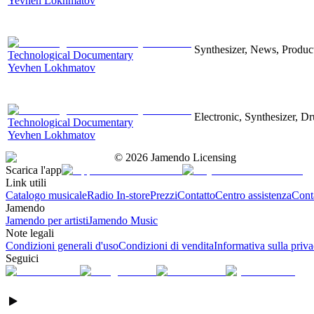
Yevhen Lokhmatov
Synthesizer, News, Producti
Technological Documentary
Yevhen Lokhmatov
Electronic, Synthesizer, D
Technological Documentary
Yevhen Lokhmatov
©
2026
Jamendo Licensing
Scarica l'app
Link utili
Catalogo musicale
Radio In-store
Prezzi
Contatto
Centro assistenza
Conta
Jamendo
Jamendo per artisti
Jamendo Music
Note legali
Condizioni generali d'uso
Condizioni di vendita
Informativa sulla priv
Seguici