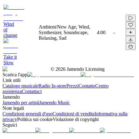
Wind
Ambient/New Age, Wind,
of
Synthesizer, Soundscape,
4:00
-
change
Relaxing, Sad
Take it
Slow
©
2026
Jamendo Licensing
Scarica l'app
Link utili
Catalogo musicale
Radio In-store
Prezzi
Contatto
Centro
assistenza
Contattaci
Jamendo
Jamendo per artisti
Jamendo Music
Note legali
Condizioni generali d'uso
Condizioni di vendita
Informativa sulla
privacy
Politica sui cookie
Violazione di copyright
Seguici