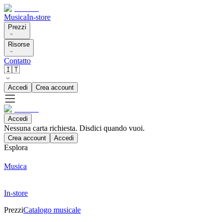
Musica
In-store
Prezzi
Risorse
Contatto
🇮🇹
Accedi
Crea account
Accedi
Nessuna carta richiesta. Disdici quando vuoi.
Crea account
Accedi
Esplora
Musica
In-store
Prezzi
Catalogo musicale