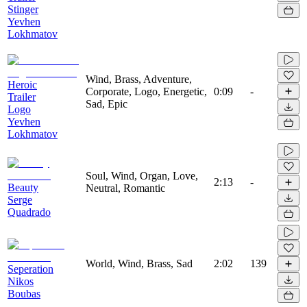
Stinger
Yevhen
Lokhmatov
Wind, Brass, Adventure,
Heroic
Corporate, Logo, Energetic,
0:09
-
Trailer
Sad, Epic
Logo
Yevhen
Lokhmatov
Soul, Wind, Organ, Love,
2:13
-
Beauty
Neutral, Romantic
Serge
Quadrado
World, Wind, Brass, Sad
2:02
139
Seperation
Nikos
Boubas