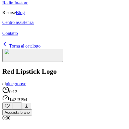
Radio In-store
Risorse
Blog
Centro assistenza
Contatto
Torna al catalogo
Red Lipstick Logo
di
pinegroove
0:12
142 BPM
Acquista brano
0:00