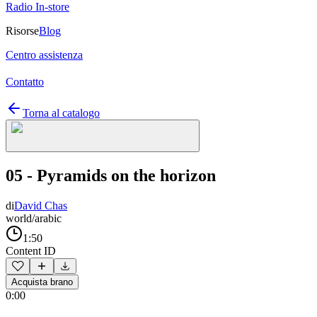
Radio In-store
Risorse
Blog
Centro assistenza
Contatto
Torna al catalogo
05 - Pyramids on the horizon
di
David Chas
world/arabic
1:50
Content ID
Acquista brano
0:00