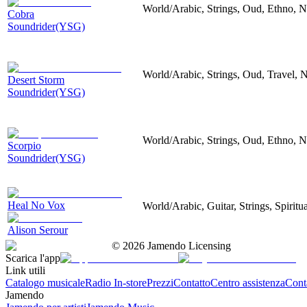
World/Arabic, Strings, Oud, Ethno, Ne
Cobra
Soundrider(YSG)
World/Arabic, Strings, Oud, Travel, N
Desert Storm
Soundrider(YSG)
World/Arabic, Strings, Oud, Ethno, Ne
Scorpio
Soundrider(YSG)
Heal No Vox
World/Arabic, Guitar, Strings, Spiritu
Alison Serour
©
2026
Jamendo Licensing
Scarica l'app
Link utili
Catalogo musicale
Radio In-store
Prezzi
Contatto
Centro assistenza
Conta
Jamendo