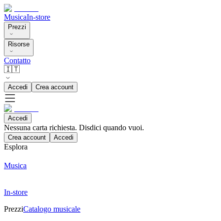
Musica
In-store
Prezzi
Risorse
Contatto
🇮🇹
Accedi
Crea account
Accedi
Nessuna carta richiesta. Disdici quando vuoi.
Crea account
Accedi
Esplora
Musica
In-store
Prezzi
Catalogo musicale