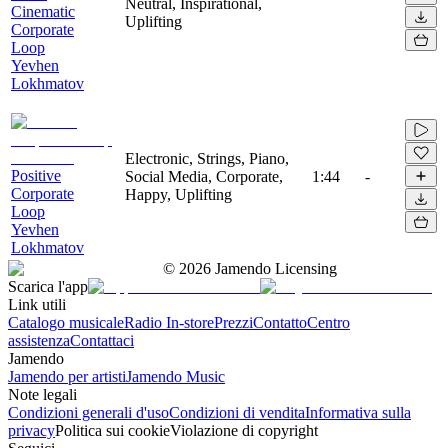
Neutral, Inspirational,
Cinematic
Uplifting
Corporate
Loop
Yevhen
Lokhmatov
Electronic, Strings, Piano,
Positive
Social Media, Corporate,
1:44
-
Corporate
Happy, Uplifting
Loop
Yevhen
Lokhmatov
©
2026
Jamendo Licensing
Scarica l'app
Link utili
Catalogo musicale
Radio In-store
Prezzi
Contatto
Centro
assistenza
Contattaci
Jamendo
Jamendo per artisti
Jamendo Music
Note legali
Condizioni generali d'uso
Condizioni di vendita
Informativa sulla
privacy
Politica sui cookie
Violazione di copyright