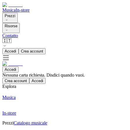
Musica
In-store
Prezzi
Risorse
Contatto
🇮🇹
Accedi
Crea account
Accedi
Nessuna carta richiesta. Disdici quando vuoi.
Crea account
Accedi
Esplora
Musica
In-store
Prezzi
Catalogo musicale