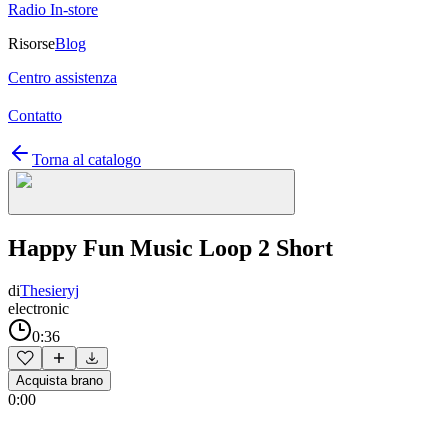
Radio In-store
Risorse
Blog
Centro assistenza
Contatto
Torna al catalogo
Happy Fun Music Loop 2 Short
di
Thesieryj
electronic
0:36
Acquista brano
0:00