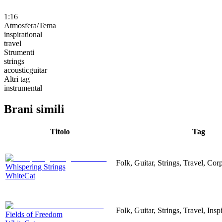
1:16
Atmosfera/Tema
inspirational
travel
Strumenti
strings
acousticguitar
Altri tag
instrumental
Brani simili
Titolo
Tag
Folk, Guitar, Strings, Travel, Corp
Whispering Strings
WhiteCat
Folk, Guitar, Strings, Travel, Insp
Fields of Freedom