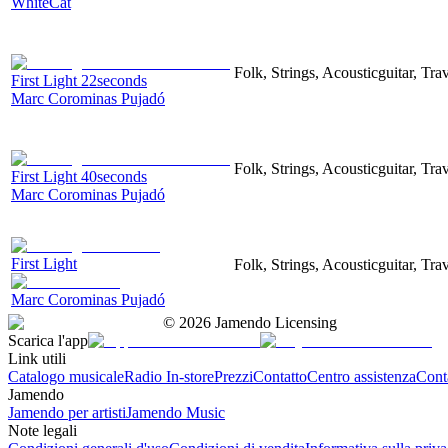
WhiteCat
Folk, Strings, Acousticguitar, Trav
First Light 22seconds
Marc Corominas Pujadó
Folk, Strings, Acousticguitar, Trav
First Light 40seconds
Marc Corominas Pujadó
First Light
Folk, Strings, Acousticguitar, Trav
Marc Corominas Pujadó
©
2026
Jamendo Licensing
Scarica l'app
Link utili
Catalogo musicale
Radio In-store
Prezzi
Contatto
Centro assistenza
Conta
Jamendo
Jamendo per artisti
Jamendo Music
Note legali