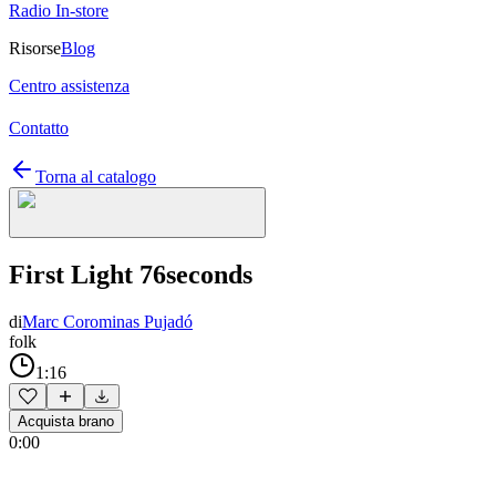
Radio In-store
Risorse
Blog
Centro assistenza
Contatto
Torna al catalogo
First Light 76seconds
di
Marc Corominas Pujadó
folk
1:16
Acquista brano
0:00