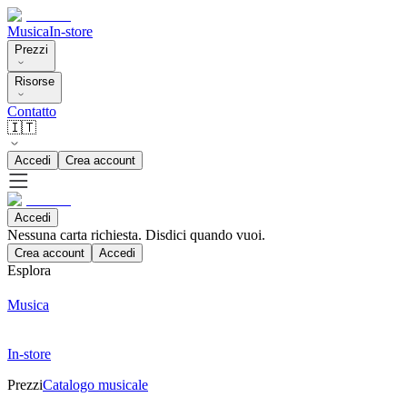
Musica
In-store
Prezzi
Risorse
Contatto
🇮🇹
Accedi
Crea account
Accedi
Nessuna carta richiesta. Disdici quando vuoi.
Crea account
Accedi
Esplora
Musica
In-store
Prezzi
Catalogo musicale