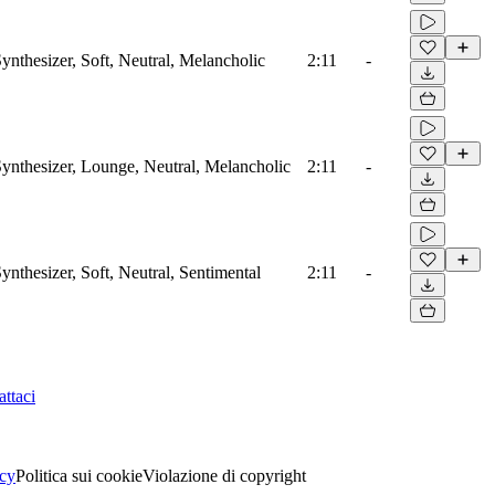
ynthesizer, Soft, Neutral, Melancholic
2:11
-
ynthesizer, Lounge, Neutral, Melancholic
2:11
-
nthesizer, Soft, Neutral, Sentimental
2:11
-
ttaci
acy
Politica sui cookie
Violazione di copyright