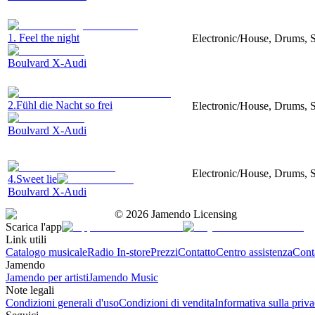
1. Feel the night
Electronic/House, Drums, S
Boulvard X-Audi
2.Fühl die Nacht so frei
Electronic/House, Drums, S
Boulvard X-Audi
Electronic/House, Drums, Sy
4.Sweet lie
Boulvard X-Audi
©
2026
Jamendo Licensing
Scarica l'app
Link utili
Catalogo musicale
Radio In-store
Prezzi
Contatto
Centro assistenza
Conta
Jamendo
Jamendo per artisti
Jamendo Music
Note legali
Condizioni generali d'uso
Condizioni di vendita
Informativa sulla priv