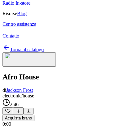
Radio In-store
Risorse
Blog
Centro assistenza
Contatto
Torna al catalogo
Afro House
di
Jackson Frost
electronic/house
2:46
Acquista brano
0:00