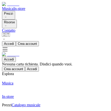
Musica
In-store
Prezzi
Risorse
Contatto
🇮🇹
Accedi
Crea account
Accedi
Nessuna carta richiesta. Disdici quando vuoi.
Crea account
Accedi
Esplora
Musica
In-store
Prezzi
Catalogo musicale