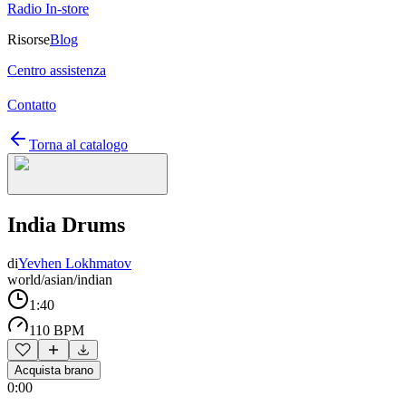
Radio In-store
Risorse
Blog
Centro assistenza
Contatto
Torna al catalogo
India Drums
di
Yevhen Lokhmatov
world/asian/indian
1:40
110 BPM
Acquista brano
0:00