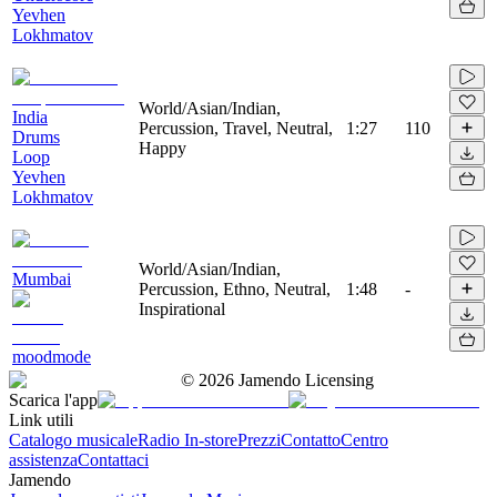
Yevhen
Lokhmatov
World/Asian/Indian,
India
Percussion, Travel, Neutral,
1:27
110
Drums
Happy
Loop
Yevhen
Lokhmatov
World/Asian/Indian,
Mumbai
Percussion, Ethno, Neutral,
1:48
-
Inspirational
moodmode
©
2026
Jamendo Licensing
Scarica l'app
Link utili
Catalogo musicale
Radio In-store
Prezzi
Contatto
Centro
assistenza
Contattaci
Jamendo