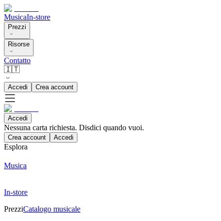
Musica
In-store
Prezzi
Risorse
Contatto
🇮🇹
Accedi
Crea account
Accedi
Nessuna carta richiesta. Disdici quando vuoi.
Crea account
Accedi
Esplora
Musica
In-store
Prezzi
Catalogo musicale