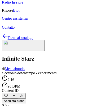
Radio In-store
Risorse
Blog
Centro assistenza
Contatto
Torna al catalogo
Infinite Starz
di
Meditabondo
electronic/downtempo - experimental
2:16
95 BPM
Content ID
Acquista brano
0:00