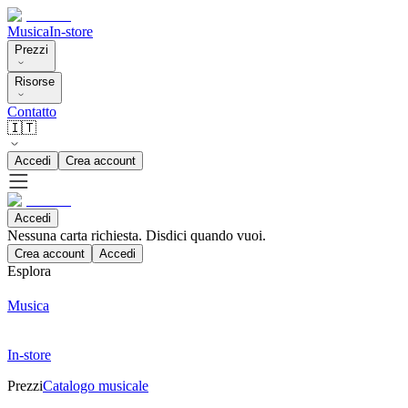
Musica
In-store
Prezzi
Risorse
Contatto
🇮🇹
Accedi
Crea account
Accedi
Nessuna carta richiesta. Disdici quando vuoi.
Crea account
Accedi
Esplora
Musica
In-store
Prezzi
Catalogo musicale