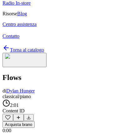
Radio In-store
Risorse
Blog
Centro assistenza
Contatto
Torna al catalogo
Flows
di
Dylan Hunger
classical/piano
2:01
Content ID
Acquista brano
0:00