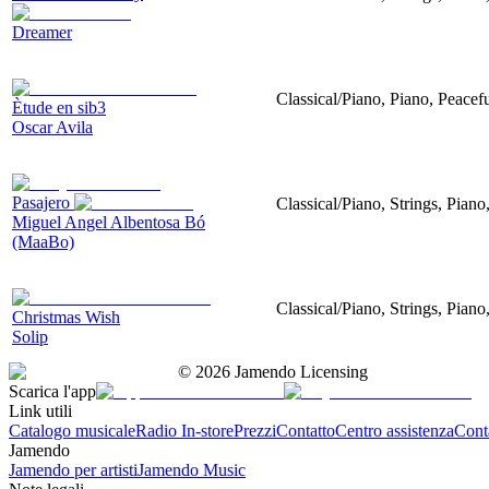
Dreamer
Classical/Piano, Piano, Peacef
Ètude en sib3
Oscar Avila
Pasajero
Classical/Piano, Strings, Piano
Miguel Angel Albentosa Bó
(MaaBo)
Classical/Piano, Strings, Pian
Christmas Wish
Solip
©
2026
Jamendo Licensing
Scarica l'app
Link utili
Catalogo musicale
Radio In-store
Prezzi
Contatto
Centro assistenza
Conta
Jamendo
Jamendo per artisti
Jamendo Music