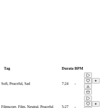
Tag
Durata
BPM
, Soft, Peaceful, Sad
7:24
-
, Filmscore, Film, Neutral, Peaceful
5:27
-