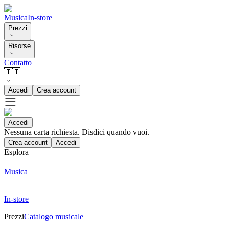
Musica
In-store
Prezzi
Risorse
Contatto
🇮🇹
Accedi
Crea account
Accedi
Nessuna carta richiesta. Disdici quando vuoi.
Crea account
Accedi
Esplora
Musica
In-store
Prezzi
Catalogo musicale