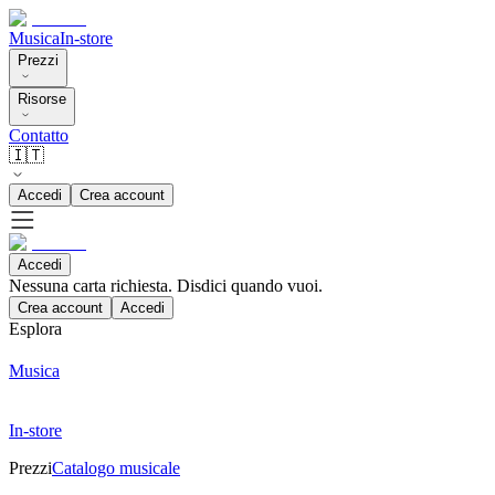
Musica
In-store
Prezzi
Risorse
Contatto
🇮🇹
Accedi
Crea account
Accedi
Nessuna carta richiesta. Disdici quando vuoi.
Crea account
Accedi
Esplora
Musica
In-store
Prezzi
Catalogo musicale