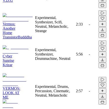
V.D.G
Experimental,
Synthesizer, Scifi,
Vermos:
2:33
-
Neutral, Melancholic,
Another
Strange
Home
TransistorBudddha
Experimental,
Synthesizer,
5:56
-
Cyber
Drummachine, Neutral
Sunrise
Krizar
Experimental, Drums,
VERMOS:
Percussion, Cinematic,
2:57
-
LOOK AT
Neutral, Melancholic
ME