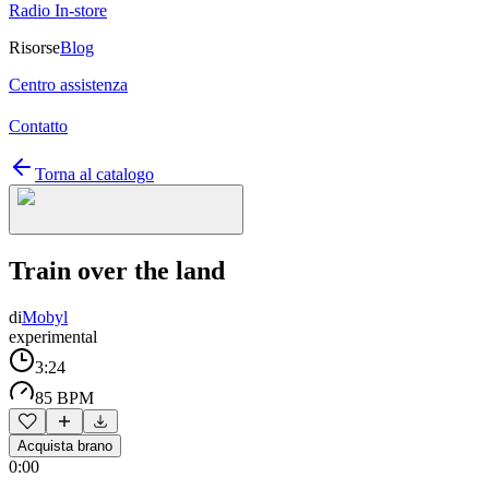
Radio In-store
Risorse
Blog
Centro assistenza
Contatto
Torna al catalogo
Train over the land
di
Mobyl
experimental
3:24
85 BPM
Acquista brano
0:00