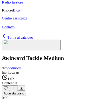
Radio In-store
Risorse
Blog
Centro assistenza
Contatto
Torna al catalogo
Awkward Tackle Medium
di
moodmode
hip-hop/rap
1:02
Content ID
Acquista brano
0:00