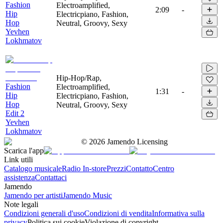
Fashion
Electroamplified,
2:09
-
Hip
Electricpiano, Fashion,
Hop
Neutral, Groovy, Sexy
Yevhen
Lokhmatov
Hip-Hop/Rap,
Fashion
Electroamplified,
1:31
-
Hip
Electricpiano, Fashion,
Hop
Neutral, Groovy, Sexy
Edit 2
Yevhen
Lokhmatov
©
2026
Jamendo Licensing
Scarica l'app
Link utili
Catalogo musicale
Radio In-store
Prezzi
Contatto
Centro
assistenza
Contattaci
Jamendo
Jamendo per artisti
Jamendo Music
Note legali
Condizioni generali d'uso
Condizioni di vendita
Informativa sulla
privacy
Politica sui cookie
Violazione di copyright