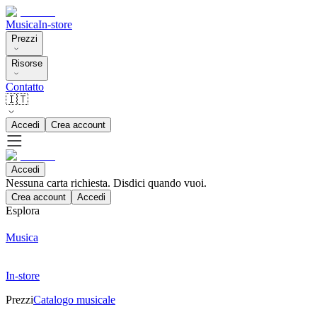
Musica
In-store
Prezzi
Risorse
Contatto
🇮🇹
Accedi
Crea account
Accedi
Nessuna carta richiesta. Disdici quando vuoi.
Crea account
Accedi
Esplora
Musica
In-store
Prezzi
Catalogo musicale