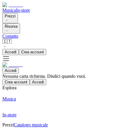
Musica
In-store
Prezzi
Risorse
Contatto
🇮🇹
Accedi
Crea account
Accedi
Nessuna carta richiesta. Disdici quando vuoi.
Crea account
Accedi
Esplora
Musica
In-store
Prezzi
Catalogo musicale