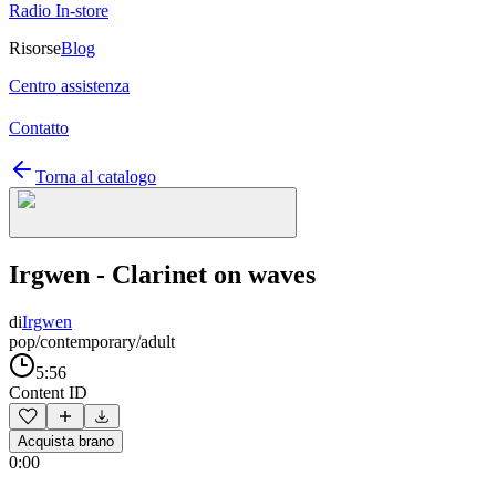
Radio In-store
Risorse
Blog
Centro assistenza
Contatto
Torna al catalogo
Irgwen - Clarinet on waves
di
Irgwen
pop/contemporary/adult
5:56
Content ID
Acquista brano
0:00