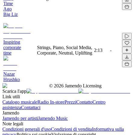
Time
Ago
Big Liz
Inspiring
corporate
Strings, Piano, Social Media,
2:13
-
time
Corporate, Neutral, Uplifting
Nazar
Hrushko
©
2026
Jamendo Licensing
Scarica l'app
Link utili
Catalogo musicale
Radio In-store
Prezzi
Contatto
Centro
assistenza
Contattaci
Jamendo
Jamendo per artisti
Jamendo Music
Note legali
Condizioni generali d'uso
Condizioni di vendita
Informativa sulla
privacy
Politica sui cookie
Violazione di copyright