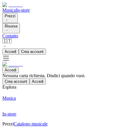
Musica
In-store
Prezzi
Risorse
Contatto
🇮🇹
Accedi
Crea account
Accedi
Nessuna carta richiesta. Disdici quando vuoi.
Crea account
Accedi
Esplora
Musica
In-store
Prezzi
Catalogo musicale