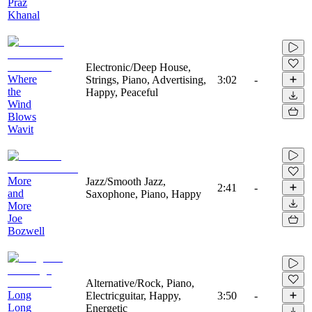
Praz
Khanal
Electronic/Deep House,
Where
Strings, Piano, Advertising,
3:02
-
the
Happy, Peaceful
Wind
Blows
Wavit
More
Jazz/Smooth Jazz,
2:41
-
and
Saxophone, Piano, Happy
More
Joe
Bozwell
Alternative/Rock, Piano,
Long
Electricguitar, Happy,
3:50
-
Long
Energetic