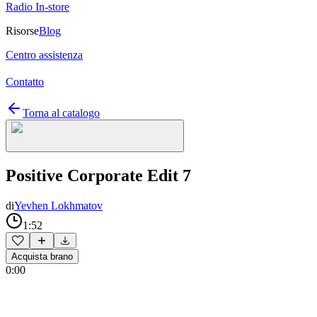
Radio In-store
Risorse
Blog
Centro assistenza
Contatto
Torna al catalogo
Positive Corporate Edit 7
di
Yevhen Lokhmatov
1:52
Acquista brano
0:00