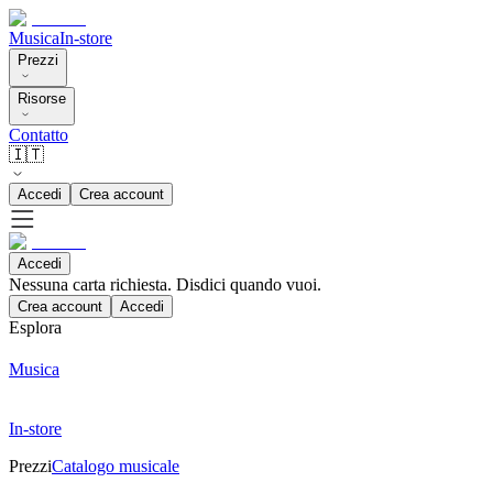
Musica
In-store
Prezzi
Risorse
Contatto
🇮🇹
Accedi
Crea account
Accedi
Nessuna carta richiesta. Disdici quando vuoi.
Crea account
Accedi
Esplora
Musica
In-store
Prezzi
Catalogo musicale