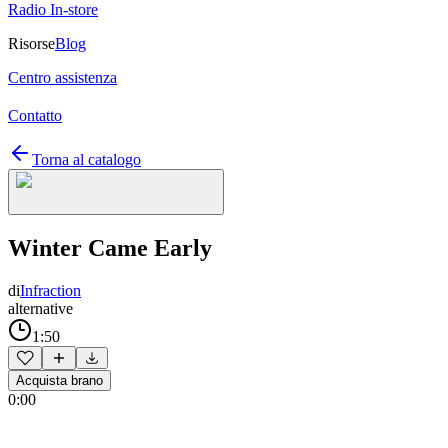
Radio In-store
Risorse
Blog
Centro assistenza
Contatto
Torna al catalogo
Winter Came Early
di
Infraction
alternative
1:50
Acquista brano
0:00