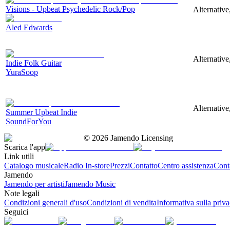
Visions - Upbeat Psychedelic Rock/Pop
Alternative
Aled Edwards
Alternative
Indie Folk Guitar
YuraSoop
Alternative
Summer Upbeat Indie
SoundForYou
©
2026
Jamendo Licensing
Scarica l'app
Link utili
Catalogo musicale
Radio In-store
Prezzi
Contatto
Centro assistenza
Conta
Jamendo
Jamendo per artisti
Jamendo Music
Note legali
Condizioni generali d'uso
Condizioni di vendita
Informativa sulla priv
Seguici