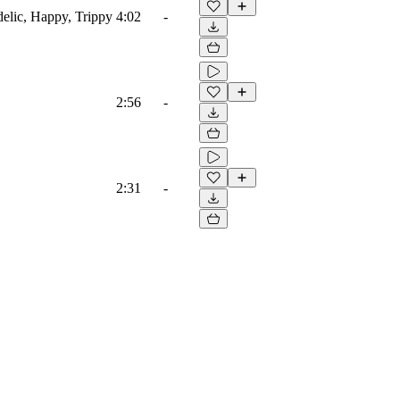
edelic, Happy, Trippy
4:02
-
2:56
-
2:31
-