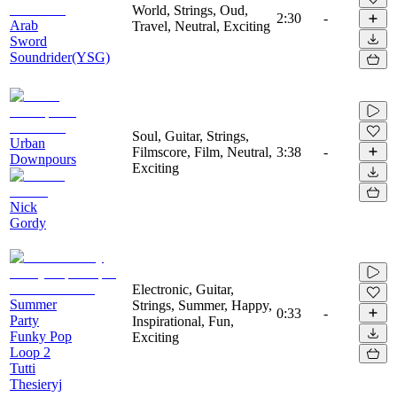
World, Strings, Oud,
2:30
-
Arab
Travel, Neutral, Exciting
Sword
Soundrider(YSG)
Soul, Guitar, Strings,
Urban
Filmscore, Film, Neutral,
3:38
-
Downpours
Exciting
Nick
Gordy
Electronic, Guitar,
Summer
Strings, Summer, Happy,
0:33
-
Party
Inspirational, Fun,
Funky Pop
Exciting
Loop 2
Tutti
Thesieryj