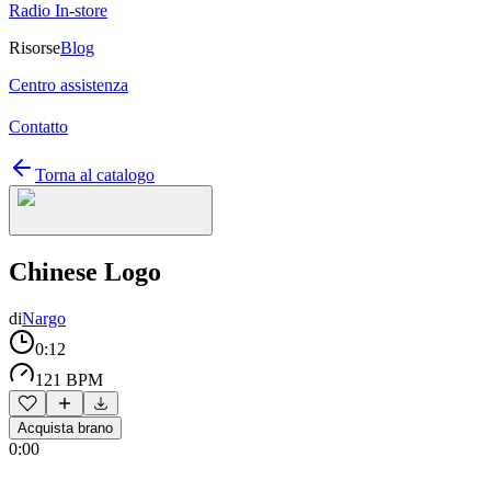
Radio In-store
Risorse
Blog
Centro assistenza
Contatto
Torna al catalogo
Chinese Logo
di
Nargo
0:12
121 BPM
Acquista brano
0:00