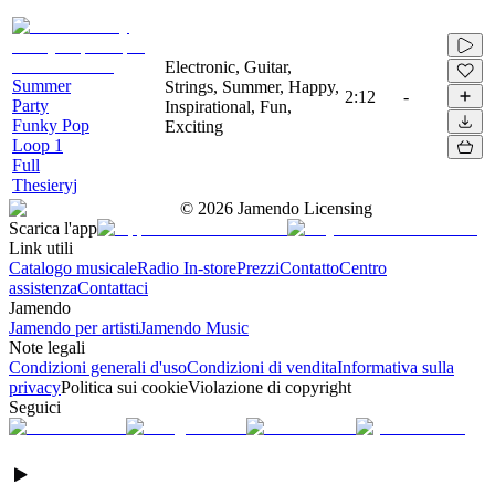
Electronic, Guitar,
Summer
Strings, Summer, Happy,
2:12
-
Party
Inspirational, Fun,
Funky Pop
Exciting
Loop 1
Full
Thesieryj
©
2026
Jamendo Licensing
Scarica l'app
Link utili
Catalogo musicale
Radio In-store
Prezzi
Contatto
Centro
assistenza
Contattaci
Jamendo
Jamendo per artisti
Jamendo Music
Note legali
Condizioni generali d'uso
Condizioni di vendita
Informativa sulla
privacy
Politica sui cookie
Violazione di copyright
Seguici