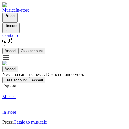
Musica
In-store
Prezzi
Risorse
Contatto
🇮🇹
Accedi
Crea account
Accedi
Nessuna carta richiesta. Disdici quando vuoi.
Crea account
Accedi
Esplora
Musica
In-store
Prezzi
Catalogo musicale