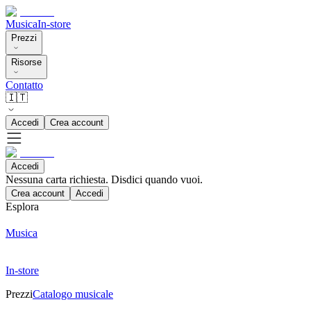
Musica
In-store
Prezzi
Risorse
Contatto
🇮🇹
Accedi
Crea account
Accedi
Nessuna carta richiesta. Disdici quando vuoi.
Crea account
Accedi
Esplora
Musica
In-store
Prezzi
Catalogo musicale