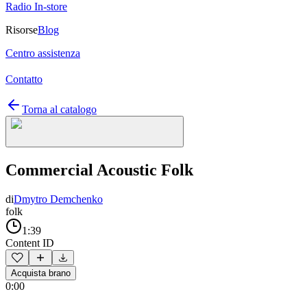
Radio In-store
Risorse
Blog
Centro assistenza
Contatto
Torna al catalogo
Commercial Acoustic Folk
di
Dmytro Demchenko
folk
1:39
Content ID
Acquista brano
0:00