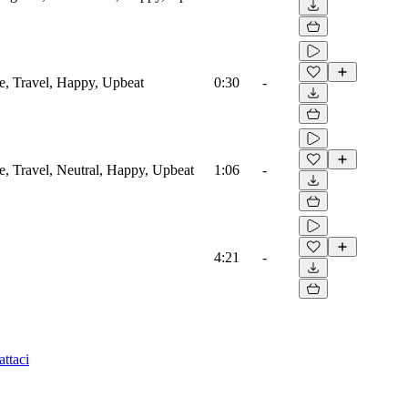
le, Travel, Happy, Upbeat
0:30
-
le, Travel, Neutral, Happy, Upbeat
1:06
-
4:21
-
ttaci