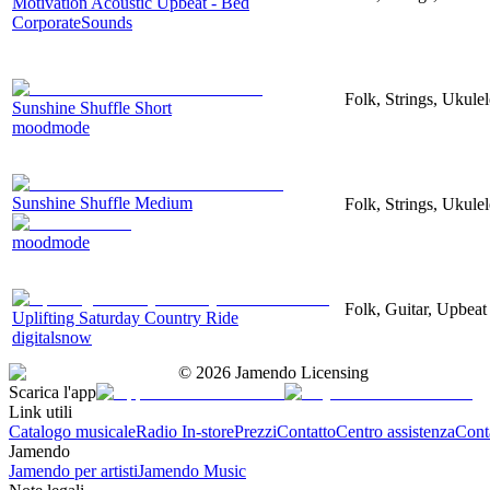
Motivation Acoustic Upbeat - Bed
CorporateSounds
Folk, Strings, Ukule
Sunshine Shuffle Short
moodmode
Sunshine Shuffle Medium
Folk, Strings, Ukule
moodmode
Folk, Guitar, Upbeat
Uplifting Saturday Country Ride
digitalsnow
©
2026
Jamendo Licensing
Scarica l'app
Link utili
Catalogo musicale
Radio In-store
Prezzi
Contatto
Centro assistenza
Conta
Jamendo
Jamendo per artisti
Jamendo Music