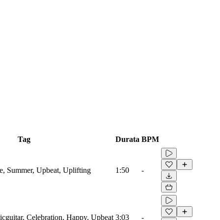
Tag
Durata
BPM
le, Summer, Upbeat, Uplifting
1:50
-
ticguitar, Celebration, Happy, Upbeat
3:03
-