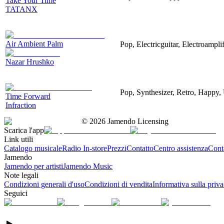
Take Your Time
TATANX
Air Ambient Palm
Pop, Electricguitar, Electroamplif
Nazar Hrushko
Pop, Synthesizer, Retro, Happy, 
Time Forward
Infraction
©
2026
Jamendo Licensing
Scarica l'app
Link utili
Catalogo musicale
Radio In-store
Prezzi
Contatto
Centro assistenza
Conta
Jamendo
Jamendo per artisti
Jamendo Music
Note legali
Condizioni generali d'uso
Condizioni di vendita
Informativa sulla priv
Seguici