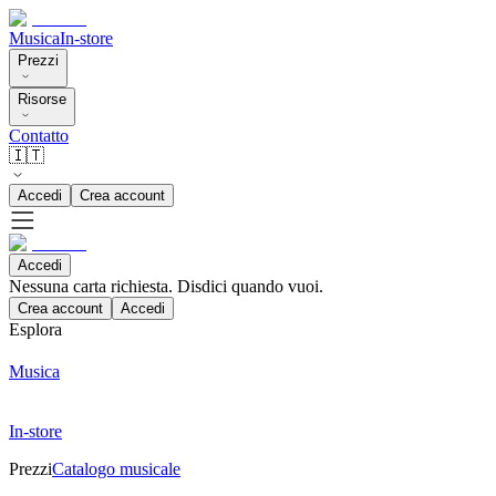
Musica
In-store
Prezzi
Risorse
Contatto
🇮🇹
Accedi
Crea account
Accedi
Nessuna carta richiesta. Disdici quando vuoi.
Crea account
Accedi
Esplora
Musica
In-store
Prezzi
Catalogo musicale