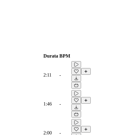
Durata
BPM
2:11
-
1:46
-
2:00
-