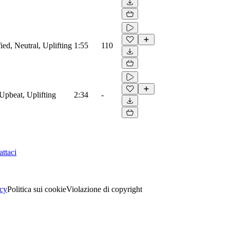
ied, Neutral, Uplifting
1:55
110
Upbeat, Uplifting
2:34
-
ttaci
acy
Politica sui cookie
Violazione di copyright