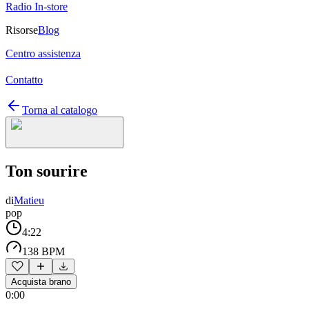
Radio In-store
Risorse
Blog
Centro assistenza
Contatto
Torna al catalogo
Ton sourire
di
Matieu
pop
4:22
138 BPM
Acquista brano
0:00