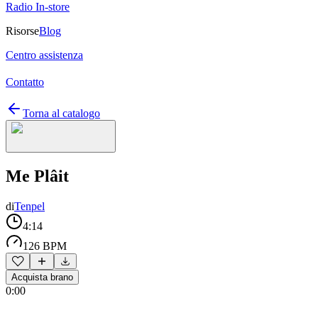
Radio In-store
Risorse
Blog
Centro assistenza
Contatto
Torna al catalogo
Me Plâit
di
Tenpel
4:14
126 BPM
Acquista brano
0:00