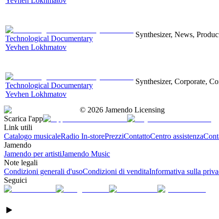
Yevhen Lokhmatov
Synthesizer, News, Producti
Technological Documentary
Yevhen Lokhmatov
Synthesizer, Corporate, Co
Technological Documentary
Yevhen Lokhmatov
©
2026
Jamendo Licensing
Scarica l'app
Link utili
Catalogo musicale
Radio In-store
Prezzi
Contatto
Centro assistenza
Conta
Jamendo
Jamendo per artisti
Jamendo Music
Note legali
Condizioni generali d'uso
Condizioni di vendita
Informativa sulla priv
Seguici