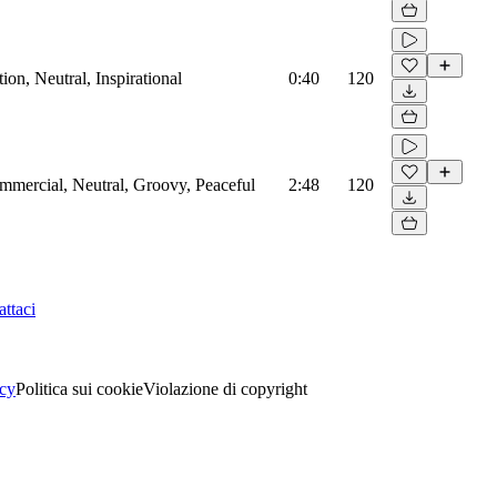
on, Neutral, Inspirational
0:40
120
mmercial, Neutral, Groovy, Peaceful
2:48
120
ttaci
acy
Politica sui cookie
Violazione di copyright