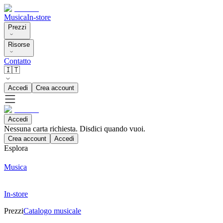
Musica
In-store
Prezzi
Risorse
Contatto
🇮🇹
Accedi
Crea account
Accedi
Nessuna carta richiesta. Disdici quando vuoi.
Crea account
Accedi
Esplora
Musica
In-store
Prezzi
Catalogo musicale